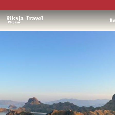
Riksja Travel
Be
25 jaar