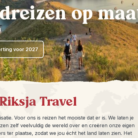
ndreizen op maa
n
rting voor 2027
Riksja Travel
satie. Voor ons is reizen het mooiste dat er is. We laten je
zen zelf veelvuldig de wereld over en creëren onze eigen
 ter plaatse, zodat we jou écht het land laten zien. Het