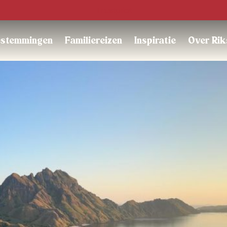
Trustpilot
stemmingen
Familiereizen
Inspiratie
Over Rik