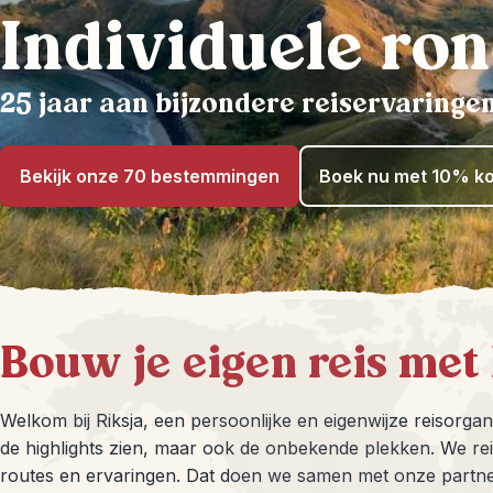
Individuele ro
25 jaar aan bijzondere reiservaringe
Bekijk onze 70 bestemmingen
Boek nu met 10% ko
Bouw je eigen reis met 
Welkom bij Riksja, een persoonlijke en eigenwijze reisorgani
de highlights zien, maar ook de onbekende plekken. We rei
routes en ervaringen. Dat doen we samen met onze partners