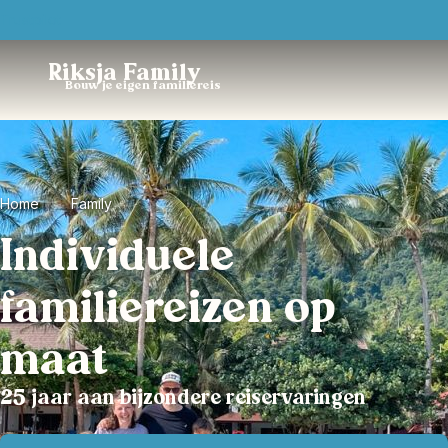
Trustpilot
Riksja Family
Bouw je eigen familiereis
Home
Family
Individuele
familiereizen op
maat
25 jaar aan bijzondere reiservaringen