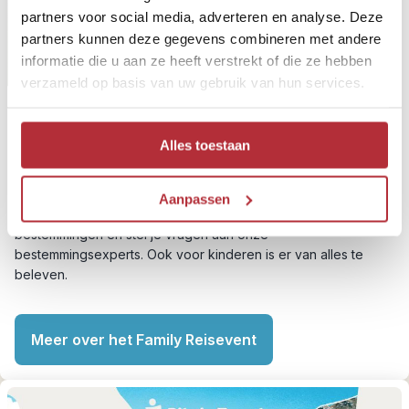
partners voor social media, adverteren en analyse. Deze
partners kunnen deze gegevens combineren met andere
informatie die u aan ze heeft verstrekt of die ze hebben
verzameld op basis van uw gebruik van hun services.
Family Reisevent
Alles toestaan
Kom op
zondag 6 september
naar het gratis Riksja Family
Reisevent in Leiden. Doe inspiratie op voor jullie volgende
Aanpassen
familiereis, volg presentaties over verschillende
bestemmingen en stel je vragen aan onze
bestemmingsexperts. Ook voor kinderen is er van alles te
beleven.
Meer over het Family Reisevent