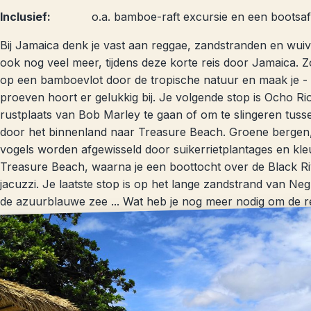
Inclusief:
o.a. bamboe-raft excursie en een bootsaf
Bij Jamaica denk je vast aan reggae, zandstranden en wui
ook nog veel meer, tijdens deze korte reis door Jamaica. Z
op een bamboevlot door de tropische natuur en maak je - al
proeven hoort er gelukkig bij. Je volgende stop is Ocho Rio
rustplaats van Bob Marley te gaan of om te slingeren tuss
door het binnenland naar Treasure Beach. Groene bergen
vogels worden afgewisseld door suikerrietplantages en kleur
Treasure Beach, waarna je een boottocht over de Black Riv
jacuzzi. Je laatste stop is op het lange zandstrand van Neg
de azuurblauwe zee ... Wat heb je nog meer nodig om de re