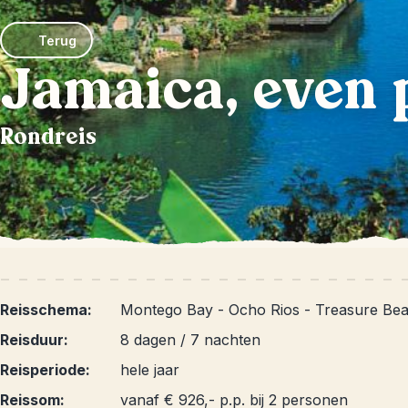
Terug
Jamaica, even 
Rondreis
Reisschema:
Montego Bay - Ocho Rios - Treasure Bea
Reisduur:
8 dagen / 7 nachten
Reisperiode:
hele jaar
Reissom:
vanaf € 926,- p.p. bij 2 personen