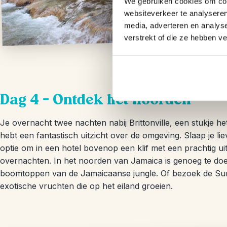
We gebruiken cookies om cont
websiteverkeer te analyseren
media, adverteren en analys
verstrekt of die ze hebben v
Dag 4 – Ontdek het noorden
Je overnacht twee nachten nabij Brittonville, een stukje h
hebt een fantastisch uitzicht over de omgeving. Slaap je li
optie om in een hotel bovenop een klif met een prachtig uit
overnachten. In het noorden van Jamaica is genoeg te doen
boomtoppen van de Jamaicaanse jungle. Of bezoek de Sunva
exotische vruchten die op het eiland groeien.