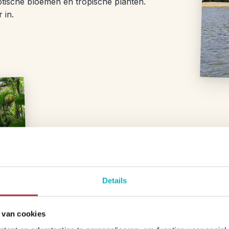
otische bloemen en tropische planten.
 in.
Dag 3 – Rasta’s in het 
Vandaag haal je de huurauto op en rij je 
langs de kust vol witte zandstranden en 
Details
Fallmouth. Er komen een paar dagen pe
het oude koloniale centrum te renoveren. 
Dunn’s River watervallen, ook wel de tr
 van cookies
rijdt.