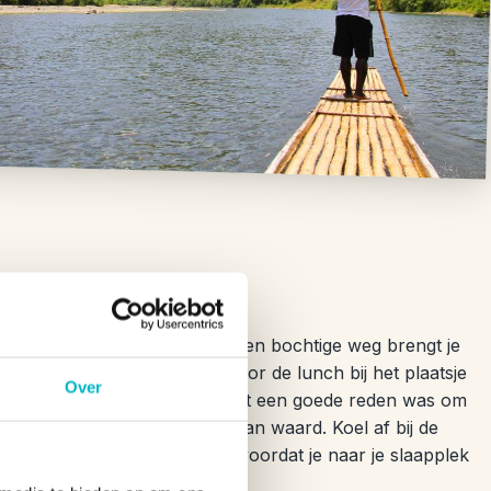
noorden
in de richting van Ocho Rios. Een bochtige weg brengt je
wuivende palmbomen. Stop voor de lunch bij het plaatsje
Over
r week cruiseschepen aan, wat een goede reden was om
Het is de (lunch)stop meer dan waard. Koel af bij de
appen van Jamaica genoemd, voordat je naar je slaapplek