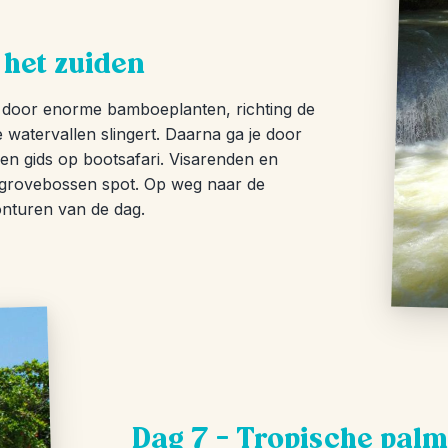
 het zuiden
s door enorme bamboeplanten, richting de
de watervallen slingert. Daarna ga je door
en gids op bootsafari. Visarenden en
mangrovebossen spot. Op weg naar de
onturen van de dag.
Dag 7 – Tropische pal