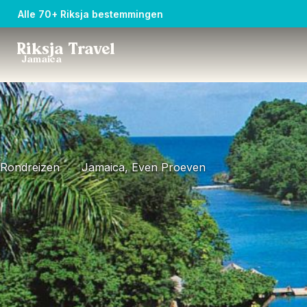
Alle 70+ Riksja bestemmingen
Riksja Travel
Jamaica
Rondreizen
Jamaica, Even Proeven