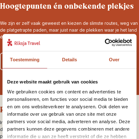
Hoogtepunten én onbekende plekjes
We zijn er zelf vaak geweest en kiezen de slimste routes, weg van
de platgetrapte paden, maar juist naar de plekken waar je het land
écht leert kennen. Voor reizigers, door reizigers.
Toestemming
Details
Over
Lees meer over al onze zekerheden
Deze website maakt gebruik van cookies
We gebruiken cookies om content en advertenties te
personaliseren, om functies voor social media te bieden
en om ons websiteverkeer te analyseren. Ook delen we
Riksja brengt je dichterbij
informatie over uw gebruik van onze site met onze
partners voor social media, adverteren en analyse. Deze
In Jordanië zorgen we ervoor dat je hoogtepunten ziet zoals de
partners kunnen deze gegevens combineren met andere
dode zee en Petra, maar we laten je ook de minder bekende
plekken zien. Zo kun je in hoofdstad Amman badderen in een
informatie die u aan ze heeft verstrekt of die ze hebben