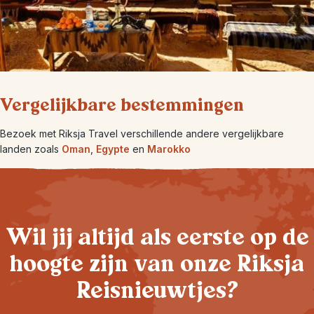
Vergelijkbare bestemmingen
Bezoek met Riksja Travel verschillende andere vergelijkbare
landen zoals
Oman
,
Egypte
en
Marokko
Wil jij altijd als eerste op de
hoogte zijn van onze Riksja
Reisnieuwtjes?