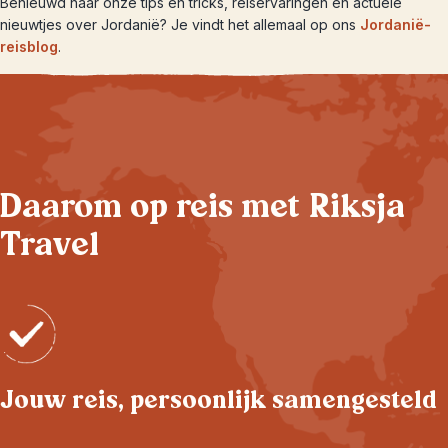
Benieuwd naar onze tips en tricks, reiservaringen en actuele
nieuwtjes over Jordanië? Je vindt het allemaal op ons
Jordanië-
reisblog
.
Daarom op reis met Riksja
Travel
Jouw reis, persoonlijk samengesteld