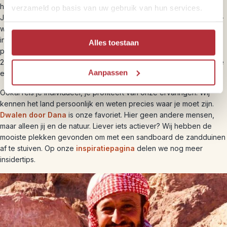
hammam of een uitstapje maken naar de Romeinse handelsstad
verzameld op basis van uw gebruik van hun services.
Jerash vol tempels en badhuisruïnes. Ruil de befaamde Wadi Rum-
woestijn in voor het groene natuurreservaat Dana, waar je midden
in de woestenij logeert. Je reist altijd individueel, zodat je je eigen
Alles toestaan
plan kunt trekken. Onze collega’s in Jordanië staan tijdens je reis
24/7 voor je klaar. Zo reis je zelfstandig en avontuurlijk, maar sta je
Aanpassen
er nooit alleen voor.
Ookal reis je individueel, je profiteert van onze ervaringen. Wij
kennen het land persoonlijk en weten precies waar je moet zijn.
Dwalen door Dana
is onze favoriet. Hier geen andere mensen,
maar alleen jij en de natuur. Liever iets actiever? Wij hebben de
mooiste plekken gevonden om met een sandboard de zandduinen
af te stuiven. Op onze
inspiratiepagina
delen we nog meer
insidertips.