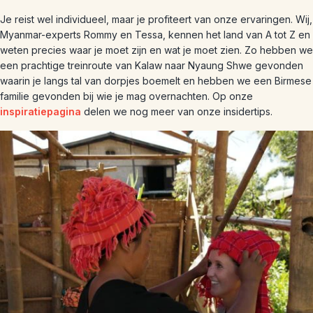
Je reist wel individueel, maar je profiteert van onze ervaringen. Wij,
Myanmar-experts Rommy en Tessa, kennen het land van A tot Z en
weten precies waar je moet zijn en wat je moet zien. Zo hebben we
een prachtige treinroute van Kalaw naar Nyaung Shwe gevonden
waarin je langs tal van dorpjes boemelt en hebben we een Birmese
familie gevonden bij wie je mag overnachten. Op onze
inspiratiepagina
delen we nog meer van onze insidertips.