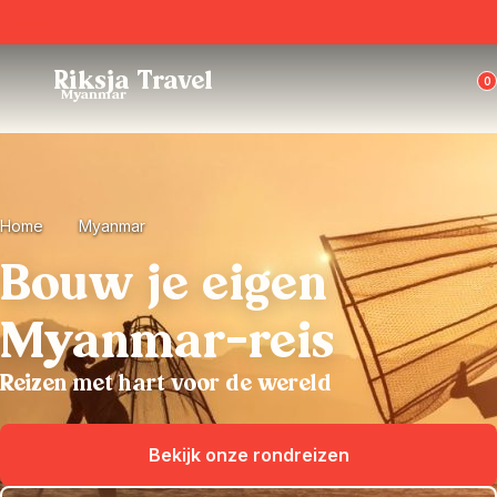
Trustpilot
Riksja Travel
0
Myanmar
Home
Myanmar
Bouw je eigen
Myanmar-reis
Reizen met hart voor de wereld
Bekijk onze rondreizen