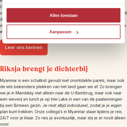
Riksja Travel is aangesloten bij de ANVR, de SGR en het
Calamiteitenfonds, waardoor je verzekerd bent van eerlijke
voorwaarden en dat je je geld terugkrijgt als je reis onverhoopt niet
Alles toestaan
door kan gaan door een calamiteit of faillissement. En niet geheel
onbelangrijk: we beloven je een duurzame reis met oog voor mens
en planeet.
Aanpassen
Leer ons kennen
Riksja brengt je dichterbij
Myanmar is een schatkist gevuld met onontdekte parels, maar ook
de iets bekendere plekken van het land gaan we af. Zo brengen
we je in Mandalay niet alleen naar de U-Beinbrug, maar ook naar
een weverij en lunch je op Inle Lake in een van de paalwoningen
bij een Birmees gezin. Je reist altijd individueel, zodat je je eigen
plan kunt trekken. Onze collega’s in Myanmar staan tijdens je reis
24/7 voor je klaar. Zo reis je avontuurlijk, maar sta je er nooit alleen
voor.