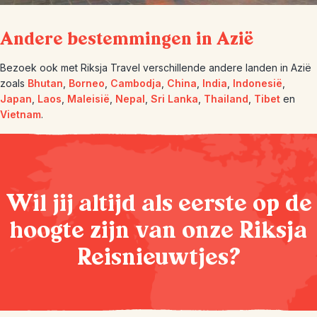
Andere bestemmingen in Azië
Bezoek ook met Riksja Travel verschillende andere landen in Azië
zoals
Bhutan
,
Borneo
,
Cambodja
,
China
,
India
,
Indonesië
,
Japan
,
Laos
,
Maleisië
,
Nepal
,
Sri Lanka
,
Thailand
,
Tibet
en
Vietnam
.
Wil jij altijd als eerste op de
hoogte zijn van onze Riksja
Reisnieuwtjes?