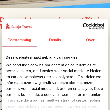
De voordelen van reizen met Riksja
Travel
Persoonlijk advies op maat
Toestemming
Details
Over
24/7 bereikbaar op reis
CO2-gecompenseerd
Deze website maakt gebruik van cookies
Het reizen met een reisorganisatie als Riksja Travel brengt grote
voordelen met zich mee. Je reist weliswaar altijd individueel en
We gebruiken cookies om content en advertenties te
zelfstandig, maar je staat er nooit alleen voor. Zowel wij, als onze
personaliseren, om functies voor social media te bieden
collega’s ter plaatse, staan 24/7 voor je klaar. Dat niet alleen: we
en om ons websiteverkeer te analyseren. Ook delen we
nemen je vooral al het regelwerk uit handen. Zo hebben we de
informatie over uw gebruik van onze site met onze
mooiste accommodaties en de gaafste slaapplekken al voor je
partners voor social media, adverteren en analyse. Deze
uitgezocht en plannen wij de handigste reisroute. Het enige wat jij
partners kunnen deze gegevens combineren met andere
hoeft te doen is ons te vertellen hoe je graag reist en wat je niet
informatie die u aan ze heeft verstrekt of die ze hebben
wilt missen.
verzameld op basis van uw gebruik van hun services.