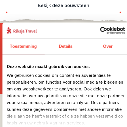
Bekijk deze bouwsteen
Toestemming
Details
Over
Wil jij altijd als eerste op de
hoogte zijn van onze Riksja
Deze website maakt gebruik van cookies
Reisnieuwtjes?
We gebruiken cookies om content en advertenties te
personaliseren, om functies voor social media te bieden en
om ons websiteverkeer te analyseren. Ook delen we
informatie over uw gebruik van onze site met onze partners
voor social media, adverteren en analyse. Deze partners
Sparren of heb je vragen?
kunnen deze gegevens combineren met andere informatie
die u aan ze heeft verstrekt of die ze hebben verzameld op
basis van uw gebruik van hun services.