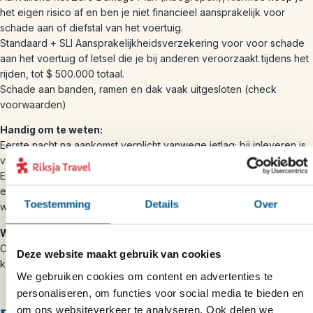
het eigen risico af en ben je niet financieel aansprakelijk voor
schade aan of diefstal van het voertuig.
Standaard + SLI Aansprakelijkheidsverzekering voor voor schade
aan het voertuig of letsel die je bij anderen veroorzaakt tijdens het
rijden, tot $ 500.000 totaal.
Schade aan banden, ramen en dak vaak uitgesloten (check
voorwaarden)
Handig om te weten:
Eerste nacht na aankomst verplicht vanwege jetlag; bij inleveren is
volle tank vereist.
Een dag vooraf moet je even bellen met de ophaal locatie voor
een specifieke tijd, zo willen ze voorkomen dat je lang moet
Toestemming
Details
Over
wachten.
Waarom wij deze verhuurder aanraden:
Cruise America heeft goede beschikbaarheid en een goede prijs
Deze website maakt gebruik van cookies
kwaliteitverhouding.
We gebruiken cookies om content en advertenties te
personaliseren, om functies voor social media te bieden en
om ons websiteverkeer te analyseren. Ook delen we