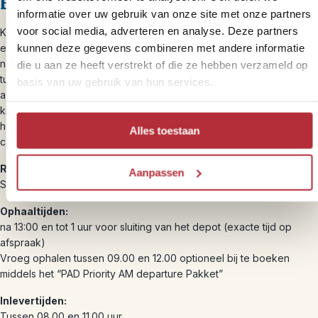
El Monte
informatie over uw gebruik van onze site met onze partners
voor social media, adverteren en analyse. Deze partners
Kies je voor
El Monte
dan kies je een prima mix van comfort, ruimte
kunnen deze gegevens combineren met andere informatie
en prijs. Hun campers zijn degelijk en uitgerust met alles wat je
nodig hebt voor een relaxte reis. De campers zijn gemiddeld
die u aan ze heeft verstrekt of die ze hebben verzameld op
tussen de 1 en 3 jaar oud en hebben allemaal een
basis van uw gebruik van hun services.
achteruitrijcamera aan boord. Omdat campers in Amerika veel
kilometers maken, kan het zijn dat jouw camper al wat op de teller
heeft staan, dat is heel normaal, zelfs bij een relatief nieuwe
Alles toestaan
camper.
Rijbewijs:
Aanpassen
Standaard B-rijbewijs
Ophaaltijden:
na 13:00 en tot 1 uur voor sluiting van het depot (exacte tijd op
afspraak)
Vroeg ophalen tussen 09.00 en 12.00 optioneel bij te boeken
middels het “PAD Priority AM departure Pakket”
Inlevertijden:
Tussen 08.00 en 11.00 uur