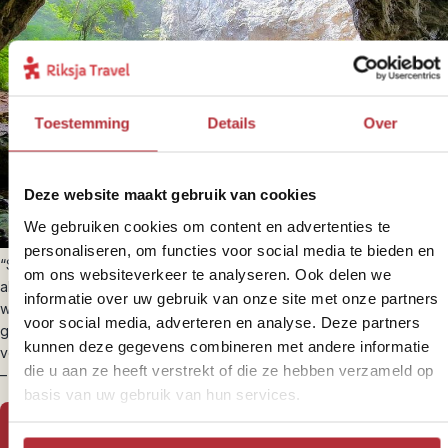
Toestemming
Details
Over
Deze website maakt gebruik van cookies
We gebruiken cookies om content en advertenties te
personaliseren, om functies voor social media te bieden en
“Slovenië is een verborgen parel in Europa wat veel mensen zien
om ons websiteverkeer te analyseren. Ook delen we
als tussenstop in hun reis naar Kroatië. Zonde! Ik vertel je graag
informatie over uw gebruik van onze site met onze partners
waarom deze bestemming een reis op zichzelf waard is. Van de
voor social media, adverteren en analyse. Deze partners
grotten van Postojna tot de charmante stad Ljubljana, er is genoeg
kunnen deze gegevens combineren met andere informatie
voor iedere reiziger.”
die u aan ze heeft verstrekt of die ze hebben verzameld op
– Colette, Balkan-expert
basis van uw gebruik van hun services.
Bekijk onze Slovenië-bouwstenen