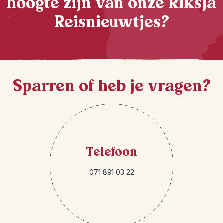
hoogte zijn van onze Riksja
Reisnieuwtjes?
Sparren of heb je vragen?
Telefoon
071 891 03 22