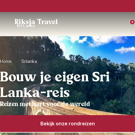
Trustpilot
Riksja Travel
0
Sri Lanka
Home
Srilanka
Bouw je eigen Sri
Lanka-reis
Reizen met hart voor de wereld
Bekijk onze rondreizen