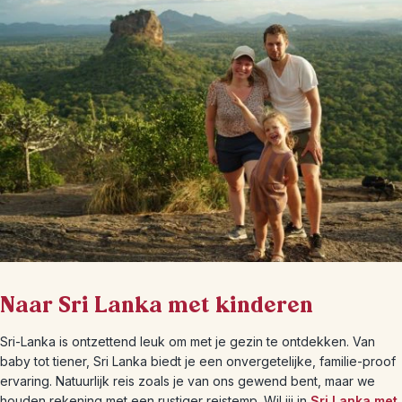
Naar Sri Lanka met kinderen
Sri-Lanka is ontzettend leuk om met je gezin te ontdekken. Van
baby tot tiener, Sri Lanka biedt je een onvergetelijke, familie-proof
ervaring. Natuurlijk reis zoals je van ons gewend bent, maar we
houden rekening met een rustiger reistemp. Wil jij in
Sri Lanka met