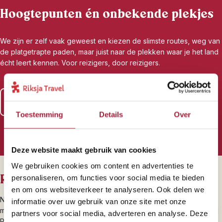
Hoogtepunten én onbekende plekjes
We zijn er zelf vaak geweest en kiezen de slimste routes, weg van
de platgetrapte paden, maar juist naar de plekken waar je het land
écht leert kennen. Voor reizigers, door reizigers.
Lees meer over al onze zekerheden
Toestemming
Details
Over
Deze website maakt gebruik van cookies
We gebruiken cookies om content en advertenties te
Riksja brengt je dichterbij
personaliseren, om functies voor social media te bieden
en om ons websiteverkeer te analyseren. Ook delen we
Natuurlijk laten we je de highlights van Sri Lanka zien, maar ook de
informatie over uw gebruik van onze site met onze
minder bekende plekjes. Ga bijvoorbeeld op safari in Yala National
partners voor social media, adverteren en analyse. Deze
Park en spot olifanten, buffels, krokodillen en zelfs wilde