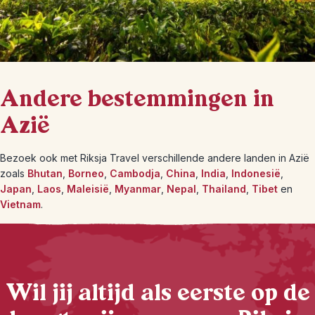
Andere bestemmingen in
Azië
Bezoek ook met Riksja Travel verschillende andere landen in Azië
zoals
Bhutan
,
Borneo
,
Cambodja
,
China
,
India
,
Indonesië
,
Japan
,
Laos
,
Maleisië
,
Myanmar
,
Nepal
,
Thailand
,
Tibet
en
Vietnam
.
Wil jij altijd als eerste op de