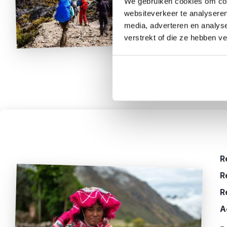
r
We gebruiken cookies om cont
websiteverkeer te analyseren
w
media, adverteren en analys
u
verstrekt of die ze hebben v
C
n
R
R
R
A