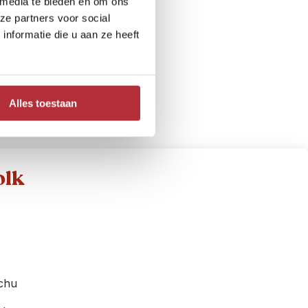
 de
 media te bieden en om ons
ze partners voor social
nformatie die u aan ze heeft
ving van
 slaapt
Alles toestaan
olk
cchu