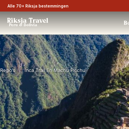
Alle 70+ Riksja bestemmingen
Riksja Travel
Bo
Peru & Bolivia
Regio’s
Inca Trail En Machu Picchu