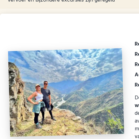
R
R
R
A
R
D
w
d
a
m
v