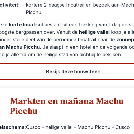
ctiviteit:
kortere 2-daagse Incatrail en bezoek aan Mac
Picchu
eze
korte Incatrail
bestaat uit een trekking van 1 dag en sl
oogste bergpassen over. Vanuit de
heillige vallei
loop je al
inder steile deel van de beroemde Incatrail naar de
zonnep
an Machu Picchu
. Je slaapt in een hotel en de volgende o
b je alle tijd om de heilige stad van dichtbij te bekijken.
Bekijk deze bouwsteen
Markten en mañana Machu
Picchu
6
eisschema:
Cusco - heilige vallei - Machu Picchu - Cusco