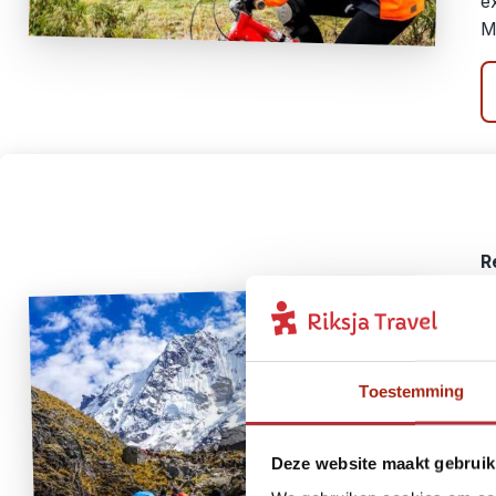
e
M
R
R
R
A
Toestemming
D
Deze website maakt gebruik
p