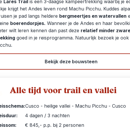
e
Lares Trail
is een 3-daagse kampeertrekking waarbij je e
ijkje krijgt het Andes leven rond Machu Picchu. Kuddes alpa
ruisen je pad langs heldere
bergmeertjes en watervallen
e
leine
boerendorpjes.
Wanneer je de Andes en haar bevolk
eter wilt leren kennen dan past deze
relatief minder zwar
rekking
goed in je reisprogramma. Natuurlijk bezoek je oo
icchu.
Bekijk deze bouwsteen
Alle tijd voor trail en vallei
5
eisschema:
Cusco - heilige vallei - Machu Picchu - Cusco
eisduur:
4 dagen / 3 nachten
eissom:
€ 845,- p.p. bij 2 personen