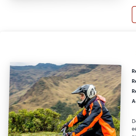
R
R
R
A
D
e