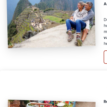
A
D
h
m
v
he
R