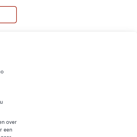
co
hu
en over
r een