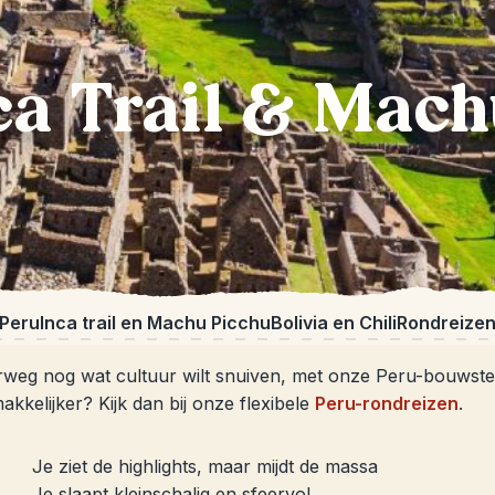
a Trail & Mach
Peru
Inca trail en Machu Picchu
Bolivia en Chili
Rondreize
weg nog wat cultuur wilt snuiven, met onze Peru-bouwstenen
akkelijker? Kijk dan bij onze flexibele
Peru-rondreizen
.
Je ziet de highlights, maar mijdt de massa
Je slaapt kleinschalig en sfeervol