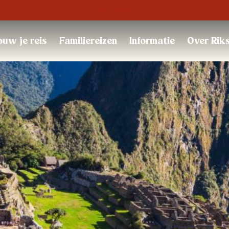
Trustpilot
uw je reis
Familiereizen
Informatie
Over Rik