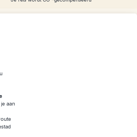
u
e
 je aan
route
estad