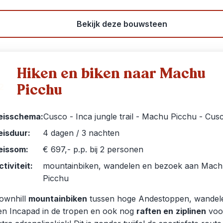
Bekijk deze bouwsteen
Hiken en biken naar Machu
Picchu
2
eisschema:
Cusco - Inca jungle trail - Machu Picchu - Cus
eisduur:
4 dagen / 3 nachten
eissom:
€ 697,- p.p. bij 2 personen
ctiviteit:
mountainbiken, wandelen en bezoek aan Mac
Picchu
ownhill
mountainbiken
tussen hoge Andestoppen, wandel
en Incapad in de tropen en ook nog
raften en
ziplinen
voo