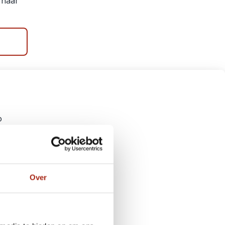
e naar
o
u
Over
r