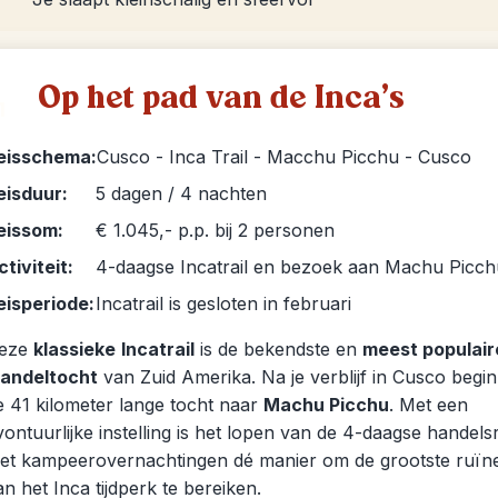
Op het pad van de Inca’s
1
eisschema:
Cusco - Inca Trail - Macchu Picchu - Cusco
eisduur:
5 dagen / 4 nachten
eissom:
€ 1.045,- p.p. bij 2 personen
ctiviteit:
4-daagse Incatrail en bezoek aan Machu Picch
eisperiode:
Incatrail is gesloten in februari
eze
klassieke
Incatrail
is de bekendste en
meest populair
andeltocht
van Zuid Amerika. Na je verblijf in Cusco begin
e 41 kilometer lange tocht naar
Machu Picchu
. Met een
vontuurlijke instelling is het lopen van de 4-daagse handels
et kampeerovernachtingen dé manier om de grootste ruïn
an het Inca tijdperk te bereiken.