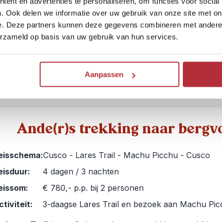
uïnes ziet en de Zonnepoort niet wandelend bereikt, bieden
ent en advertenties te personaliseren, om functies voor social
. Ook delen we informatie over uw gebruik van onze site met on
itte bergtoppen en groene dalen een
spectaculair
e. Deze partners kunnen deze gegevens combineren met andere i
itzicht. Salcantay is de op één na hoogste berg in de omge
erzameld op basis van uw gebruik van hun services.
usco (6271 meter) en daardoor is deze trail iets
pittiger
. Je
iet in een tent maar in
glazen iglo’s
.
Aanpassen
Bekijk deze bouwsteen
Ande(r)s trekking naar bergv
4
eisschema:
Cusco - Lares Trail - Machu Picchu - Cusco
eisduur:
4 dagen / 3 nachten
eissom:
€ 780,- p.p. bij 2 personen
ctiviteit:
3-daagse Lares Trail en bezoek aan Machu Pi