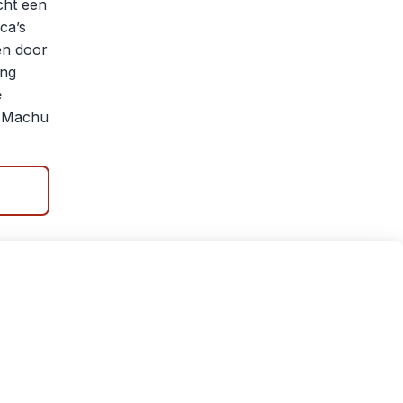
cht een
ca’s
n door
ing
e
k Machu