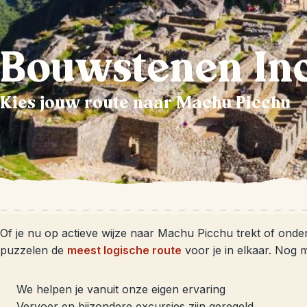
Bouwstenen Inc
Kies jouw route naar Machu Picchu
Of je nu op actieve wijze naar Machu Picchu trekt of onder
puzzelen de
meest logische route
voor je in elkaar. Nog m
We helpen je vanuit onze eigen ervaring
Vervoer en bijzondere excursies zijn geregeld