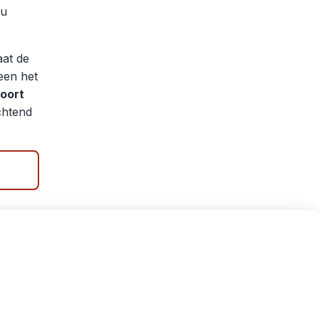
hu
aat de
leen het
oort
chtend