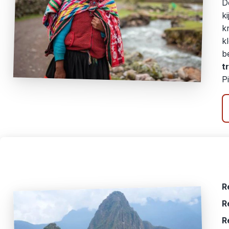
D
k
k
k
b
t
P
R
R
R