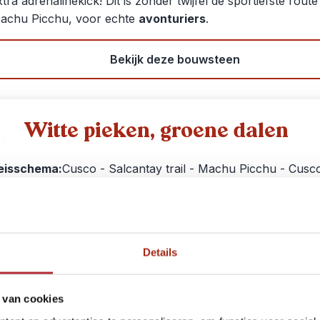
xtra adrenalinekick! Dit is zonder twijfel de sportiefste rout
achu Picchu, voor echte
avonturiers
.
Bekijk deze bouwsteen
Witte pieken, groene dalen
3
eisschema:
Cusco - Salcantay trail - Machu Picchu - Cusc
eisduur:
4 dagen / 3 nachten
eissom:
€ 730,- p.p. bij 2 personen
ctiviteit:
4-daagse Salcantay Trail en bezoek aan Mach
Details
Picchu
e
Salcantay Trail
is een 4-daagse trekking en één van de
 van cookies
opulairste alternatieven voor de Inca Trail. Hoewel je minde