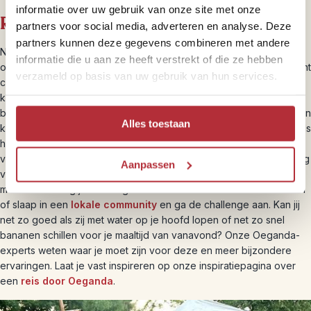
informatie over uw gebruik van onze site met onze
Riksja brengt je dichterbij
partners voor social media, adverteren en analyse. Deze
partners kunnen deze gegevens combineren met andere
Naast de hoogtepunten van Oeganda, laten we je ook graag de
informatie die u aan ze heeft verstrekt of die ze hebben
onontdekte plekjes van het land zien. Wij zorgen ervoor dat je echt
verzameld op basis van uw gebruik van hun services.
contact hebt met het land, de mensen en de cultuur. Zo trek je in
kleine groepjes door het regenwoud van Bwindi op zoek naar de
berggorilla’s, slaap je in tenten voor een echte natuurbeleving en in
Alles toestaan
kleinschalige lodges waarbij contact met zowel andere reizigers als
het personeel zo gemaakt is. Ook ga je op meerdere plekken
voorbij de massa voor een verdieping van de cultuur. Doe een dag
Aanpassen
vrijwilligerswerk bij de stichting van Nederlandse Kim die zich al
meer dan twintig jaar in Oeganda inzet voor ondervoede kinderen
of slaap in een
lokale community
en ga de challenge aan. Kan jij
net zo goed als zij met water op je hoofd lopen of net zo snel
bananen schillen voor je maaltijd van vanavond? Onze Oeganda-
experts weten waar je moet zijn voor deze en meer bijzondere
ervaringen. Laat je vast inspireren op onze inspiratiepagina over
een
reis door Oeganda
.