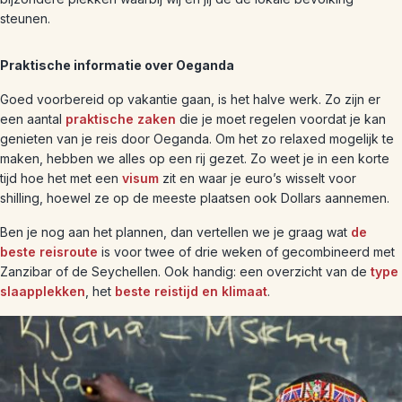
steunen.
Praktische informatie over Oeganda
Goed voorbereid op vakantie gaan, is het halve werk. Zo zijn er
een aantal
praktische zaken
die je moet regelen voordat je kan
genieten van je reis door Oeganda. Om het zo relaxed mogelijk te
maken, hebben we alles op een rij gezet. Zo weet je in een korte
tijd hoe het met een
visum
zit en waar je euro’s wisselt voor
shilling, hoewel ze op de meeste plaatsen ook Dollars aannemen.
Ben je nog aan het plannen, dan vertellen we je graag wat
de
beste reisroute
is voor twee of drie weken of gecombineerd met
Zanzibar of de Seychellen. Ook handig: een overzicht van de
type
slaapplekken
, het
beste reistijd en klimaat
.