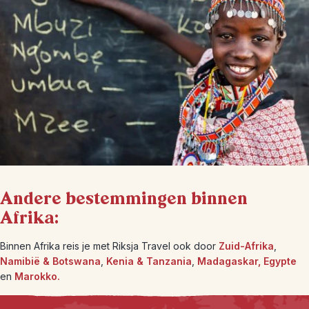
Andere bestemmingen binnen
Afrika:
Binnen Afrika reis je met Riksja Travel ook door
Zuid-Afrika
,
Namibië & Botswana
,
Kenia & Tanzania
,
Madagaskar,
Egypte
en
Marokko.