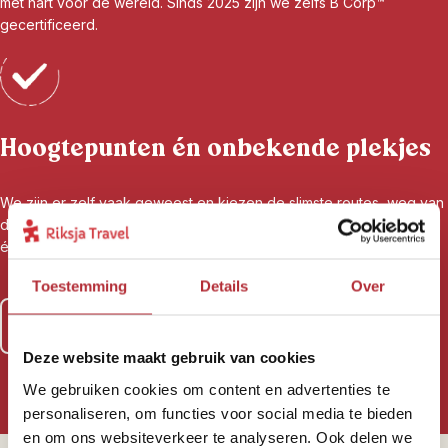
met hart voor de wereld. Sinds 2025 zijn we zelfs B Corp™
gecertificeerd.
Hoogtepunten én onbekende plekjes
We zijn er zelf vaak geweest en kiezen de slimste routes, weg van
de platgetrapte paden, maar juist naar de plekken waar je het land
écht leert kennen. Voor reizigers, door reizigers.
Toestemming
Details
Over
Lees meer over al onze zekerheden
Deze website maakt gebruik van cookies
We gebruiken cookies om content en advertenties te
personaliseren, om functies voor social media te bieden
en om ons websiteverkeer te analyseren. Ook delen we