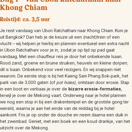
Khong Chiam
Reistijd: ca. 3,5 uur
Je reist vandaag van Ubon Ratchathani naar Khong Chiam. Kom je
uit Bangkok? Dan heb je de keuze uit een (nacht)trein of een
vlucht – wij helpen je hierbij en plannen eventueel een extra nacht
in Ubon Ratchathani voor je in, zodat je op tijd op pad gaat
vandaag. Met een chauffeur reis je door het onbekende Isaan.
Rood zand, groene en bruine struiken, heuvels en kleine dorpen;
dit is Isaan. Onbekend voor veel reizigers. En wij snappen niet
waarom. De eerste stop is bij het Kaeng Sam Phang Bok-park, het
park van de 3.000 gaten (of
pot holes)
, ontstaan door erosie. Stap
in een boot en verbaas je over de
bizarre erosie-formaties
,
terwijl je over de Mekong vaart. Onderweg naar je hotel plannen
we nog een stop in bij een drakentempel en de grootste gong ter
wereld, waarna je aan het einde van de middag bij je hotel
aankomt. Fris je op onder de douche en neem daarna een duik in
het zwembad. Geniet, met een boek en een koud drankje, van het
uitzicht over de Mekong.