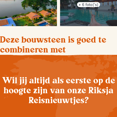
+
6
foto('s)
Deze bouwsteen is goed te
combineren met
Wil jij altijd als eerste op de
hoogte zijn van onze Riksja
Reisnieuwtjes?