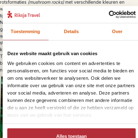
rotsformaties
(mushroom rocks)
met verschillende kleuren en
wandel je grotendeels in de schaduw. Het park is erg populair
tijdens Thai Nieuwjaar, omdat je hier dan de eerste zonnestraal ziet.
Na deze hike is het tijd om Thailand te verlaten en reis je naar de
grensovergang. Je neemt afscheid van je gids en chauffeur en
Toestemming
Details
Over
wandelt zelf de grens over. In Thailand ontvang je een ‘exit’-
stempel in je paspoort terwijl je aan de Laotiaanse kant een visum
krijgt (neem hiervoor twee pasfoto’s mee); je betaal het visum in
Deze website maakt gebruik van cookies
Thai baht of in US dollars, de kosten zijn $ 42,-. Wanneer je naar
buiten wandelt staat je nieuwe chauffeur op je te wachten om je
We gebruiken cookies om content en advertenties te
naar je volgende bestemming te brengen.
personaliseren, om functies voor social media te bieden en
om ons websiteverkeer te analyseren. Ook delen we
informatie over uw gebruik van onze site met onze partners
voor social media, adverteren en analyse. Deze partners
kunnen deze gegevens combineren met andere informatie
die u aan ze heeft verstrekt of die ze hebben verzameld op
basis van uw gebruik van hun services.
Alles toestaan