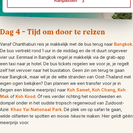
Aanpassen
Dag 4 – Tijd om door te reizen
Vanaf Chanthaburi reis je makkelijk met de bus terug naar
Bangkok
.
De bus vertrekt rond 1 uur in de middag en de rit duurt ongeveer
vier uur. Eenmaal in Bangkok regel je makkelijk via de grab-app
een taxi naar je hotel. De bus tickets regelen we voor je, je regelt
zelf het vervoer naar het busstation. Geen zin om terug te gaan
naar Bangkok, maar wil je de witte stranden van Oost-Thailand met
eigen ogen bekijken? Dan plannen we een transfer voor je in
(tegen een kleine meerprijs) naar
Koh Samet
,
Koh Chang
,
Koh
Mak
of
Koh Kood
. Óf reis verder richting het noordwesten en
dompel onder in het oudste tropisch regenwoud van Zuidoost-
Azië:
Khao Yai Nationaal Park
. Dé plek om op safari te gaan,
wilde olifanten te spotten en mooie
hikes
te maken. Hier geldt géén
meerprijs voor.