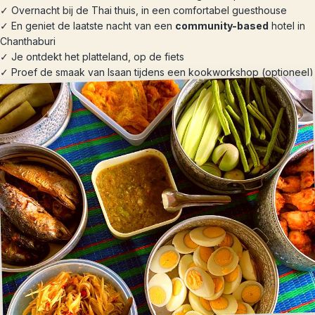
✓ Overnacht bij de Thai thuis, in een comfortabel guesthouse
✓ En geniet de laatste nacht van een
community-based
hotel in
Chanthaburi
✓ Je ontdekt het platteland, op de fiets
✓ Proef de smaak van Isaan tijdens een kookworkshop (optioneel)