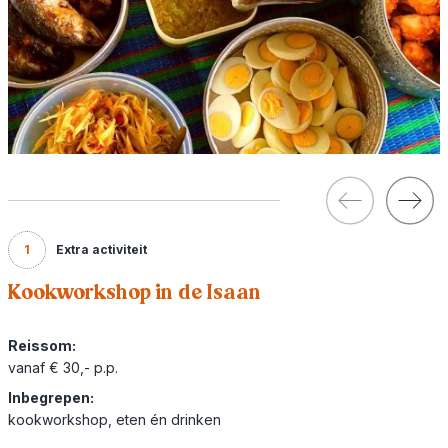
1
Extra activiteit
Kookworkshop in de Isaan
Reissom:
vanaf € 30,- p.p.
Inbegrepen:
kookworkshop, eten én drinken