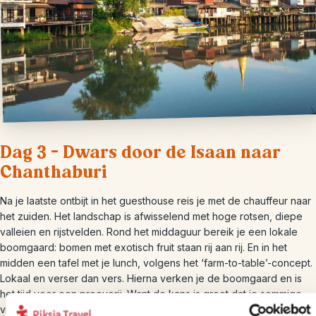
Dag 3 – Dwars door de Isaan naar
Chanthaburi
Na je laatste ontbijt in het guesthouse reis je met de chauffeur naar
het zuiden. Het landschap is afwisselend met hoge rotsen, diepe
valleien en rijstvelden. Rond het middaguur bereik je een lokale
boomgaard: bomen met exotisch fruit staan rij aan rij. En in het
midden een tafel met je lunch, volgens het ‘farm-to-table’-concept.
Lokaal en verser dan vers. Hierna verken je de boomgaard en is
het tijd voor een proeverij. Want de kans is groot dat je sommige
vruchten nog nooit gezien, laat staan geproefd hebt. Levendige