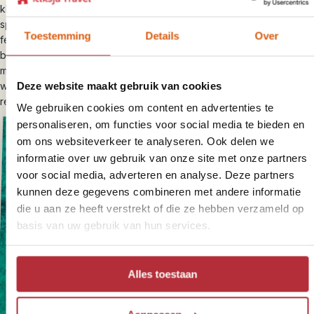
kleuren, aparte smaken, ongewone vormen, met chili of andere
specerijen, rauw of ingemaakt: voor je smaakpapillen is het een
Toestemming
Details
Over
feest. Na een korte rit is het tijd om in te checken in je ‘community
based’ hotel in Chanthaburi. Een comfortabel hotel met een klein
museum met een tentoonstelling over de verschillende projecten
Deze website maakt gebruik van cookies
waar het hotel aan meewerkt. Op loopafstand? Voldoende
restaurants om ’s avonds weer heerlijk te eten.
We gebruiken cookies om content en advertenties te
personaliseren, om functies voor social media te bieden en
om ons websiteverkeer te analyseren. Ook delen we
informatie over uw gebruik van onze site met onze partners
voor social media, adverteren en analyse. Deze partners
kunnen deze gegevens combineren met andere informatie
die u aan ze heeft verstrekt of die ze hebben verzameld op
basis van uw gebruik van hun services.
Alles toestaan