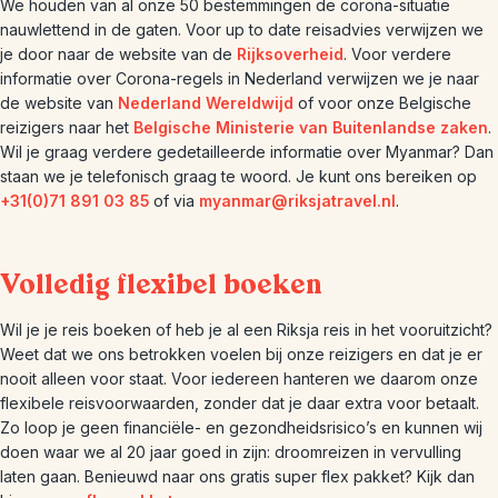
We houden van al onze 50 bestemmingen de corona-situatie
nauwlettend in de gaten. Voor up to date reisadvies verwijzen we
je door naar de website van de
Rijksoverheid
. Voor verdere
informatie over Corona-regels in Nederland verwijzen we je naar
de website van
Nederland Wereldwijd
of voor onze Belgische
reizigers naar het
Belgische Ministerie van Buitenlandse zaken
.
Wil je graag verdere gedetailleerde informatie over Myanmar? Dan
staan we je telefonisch graag te woord. Je kunt ons bereiken op
+31(0)71 891 03 85
of via
myanmar@riksjatravel.nl
.
Volledig flexibel boeken
Wil je je reis boeken of heb je al een Riksja reis in het vooruitzicht?
Weet dat we ons betrokken voelen bij onze reizigers en dat je er
nooit alleen voor staat. Voor iedereen hanteren we daarom onze
flexibele reisvoorwaarden, zonder dat je daar extra voor betaalt.
Zo loop je geen financiële- en gezondheidsrisico’s en kunnen wij
doen waar we al 20 jaar goed in zijn: droomreizen in vervulling
laten gaan. Benieuwd naar ons gratis super flex pakket? Kijk dan