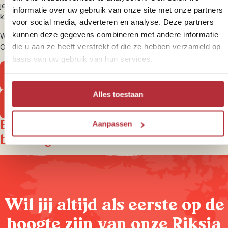
je volledige reissom wordt gedekt als je reis onverhoopt niet door
informatie over uw gebruik van onze site met onze partners
kan gaan door een calamiteit of faillissement.
voor social media, adverteren en analyse. Deze partners
kunnen deze gegevens combineren met andere informatie
Wil je weten wat onze favoriete adressen in Myanmar zijn? Dat kan!
die u aan ze heeft verstrekt of die ze hebben verzameld op
Ons volledige aanbod vind je hieronder.
basis van uw gebruik van hun services.
Bekijk onze rondreizen
Alles toestaan
Bekijk onze bouwstenen
Een greep uit onze Myanmar-
Aanpassen
belevingen
Wil jij altijd als eerste op de
hoogte zijn van onze Riksja