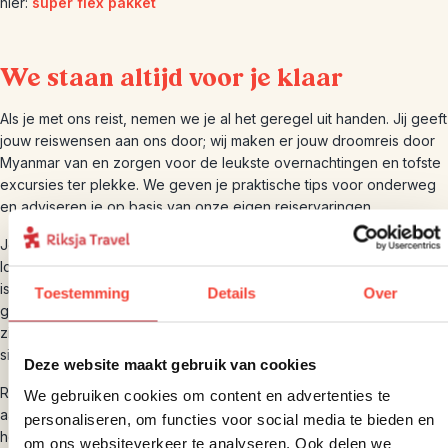
hier:
super flex pakket
We staan altijd voor je klaar
Als je met ons reist, nemen we je al het geregel uit handen. Jij geeft
jouw reiswensen aan ons door; wij maken er jouw droomreis door
Myanmar van en zorgen voor de leukste overnachtingen en tofste
excursies ter plekke. We geven je praktische tips voor onderweg
en adviseren je op basis van onze eigen reiservaringen.
Je reist met ons individueel en zelfstandig, maar zowel wij als onze
lokale collega’s staan 24/7 voor je klaar om te helpen als dat nodig
is. Dit doen we zowel vanuit Nederland als in Myanmar zelf. Ook
Toestemming
Details
Over
garanderen wij jou van repatriëring mocht dit onverhoopt nodig
zijn. Uiteraard altijd in overleg. Zo kun je op ons rekenen in elke
situatie en denken we graag met je mee.
Deze website maakt gebruik van cookies
Riksja Travel is een financieel gezonde reisorganisatie en is
We gebruiken cookies om content en advertenties te
aangesloten bij de ANVR, de SGR en het Calamiteitenfonds. Dit
personaliseren, om functies voor social media te bieden en
houdt in dat je verzekerd bent van goede reisvoorwaarden en dat
om ons websiteverkeer te analyseren. Ook delen we