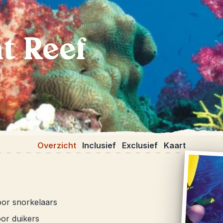
t Reef
Overzicht
Inclusief
Exclusief
Kaart
oor snorkelaars
or duikers