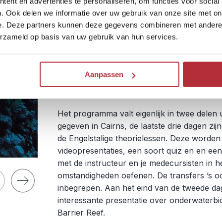
5-daags inclusief duikcurs
ent en advertenties te personaliseren, om functies voor social
. Ook delen we informatie over uw gebruik van onze site met on
e. Deze partners kunnen deze gegevens combineren met andere i
Reissom:
€ 1.231,- p.p. incl. PADI 
erzameld op basis van uw gebruik van hun services.
Inbegrepen:
2 nachten in Cairns met th
vermeld met lessen en e
Aanpassen
Dag 1-2 Cairns
Het programma valt eigenlijk in twee delen
gegeven in Cairns, de laatste drie dagen zi
de Engelstalige theorielessen. Deze worde
videopresentaties, een soort quiz en en e
met de instructeur en je medecursisten in h
omstandigheden oefenen. De transfers ’s o
inbegrepen. Aan het eind van de tweede da
interessante presentatie over onderwaterbi
Barrier Reef.