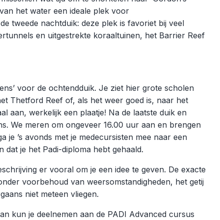
 van het water een ideale plek voor
e tweede nachtduik: deze plek is favoriet bij veel
tunnels en uitgestrekte koraaltuinen, het Barrier Reef
dens’ voor de ochtendduik. Je ziet hier grote scholen
het Thetford Reef of, als het weer goed is, naar het
al aan, werkelijk een plaatje! Na de laatste duik en
irns. We meren om ongeveer 16.00 uur aan en brengen
ga je ’s avonds met je medecursisten mee naar een
en dat je het Padi-diploma hebt gehaald.
chrijving er vooral om je een idee te geven. De exacte
s onder voorbehoud van weersomstandigheden, het getij
gaans niet meteen vliegen.
n kun je deelnemen aan de PADI Advanced cursus