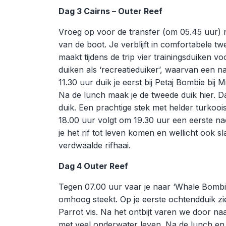
Dag 3 Cairns – Outer Reef
Vroeg op voor de transfer (om 05.45 uur) 
van de boot. Je verblijft in comfortabele 
maakt tijdens de trip vier trainingsduiken v
duiken als ‘recreatieduiker’, waarvan een 
11.30 uur duik je eerst bij Petaj Bombie bij M
Na de lunch maak je de tweede duik hier. 
duik. Een prachtige stek met helder turkoois
18.00 uur volgt om 19.30 uur een eerste nac
je het rif tot leven komen en wellicht ook 
verdwaalde rifhaai.
Dag 4 Outer Reef
Tegen 07.00 uur vaar je naar ‘Whale Bombie’
omhoog steekt. Op je eerste ochtendduik z
Parrot vis. Na het ontbijt varen we door 
met veel onderwater leven. Na de lunch en 