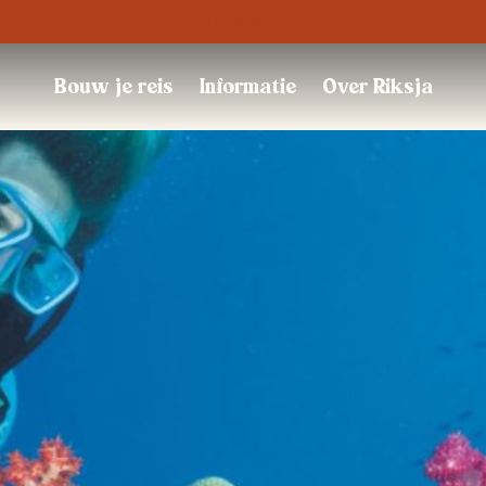
Trustpilot
Bouw je reis
Informatie
Over Riksja