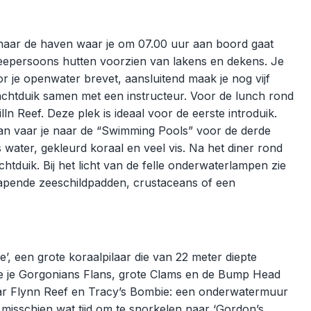
naar de haven waar je om 07.00 uur aan boord gaat
tweepersoons hutten voorzien van lakens en dekens. Je
oor je openwater brevet, aansluitend maak je nog vijf
nachtduik samen met een instructeur. Voor de lunch rond
illn Reef. Deze plek is ideaal voor de eerste introduik.
Dan vaar je naar de “Swimming Pools” voor de derde
 water, gekleurd koraal en veel vis. Na het diner rond
htduik. Bij het licht van de felle onderwaterlampen zie
slapende zeeschildpadden, crustaceans of een
, een grote koraalpilaar die van 22 meter diepte
ie je Gorgonians Flans, grote Clams en de Bump Head
naar Flynn Reef en Tracy’s Bombie: een onderwatermuur
misschien wat tijd om te snorkelen naar ‘Gordon’s