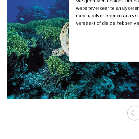
We gebruiken cookies om cont
websiteverkeer te analyseren
media, adverteren en analys
verstrekt of die ze hebben v