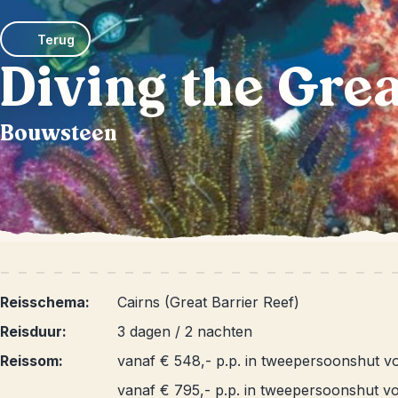
Terug
Diving the Grea
Bouwsteen
Reisschema:
Cairns (Great Barrier Reef)
Reisduur:
3 dagen / 2 nachten
Reissom:
vanaf € 548,- p.p. in tweepersoonshut v
vanaf € 795,- p.p. in tweepersoonshut vo