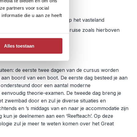
us met duikbrevet
 media te bieden en om ons
ze partners voor social
nformatie die u aan ze heeft
course en twee extra nachten op het vasteland
eorie- en praktijklessen, duikcruise zoals hierboven
xamen
Alles toestaan
 uiteen: de eerste twee dagen van de cursus worden
jn aan boord van een boot. De eerste dag besteed je aan
n ondersteund door een aantal moderne
en eenvoudig theorie-examen. De tweede dag breng je
et zwembad door en zul je diverse situaties en
chtends en ’s middags van en naar je accommodatie zijn
g kun je deelnemen aan een ‘Reefteach’. Op deze
ologie zul je meer te weten komen over het Great