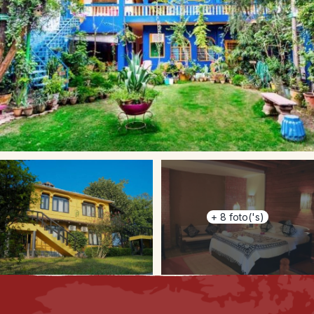
+
8
foto('s)