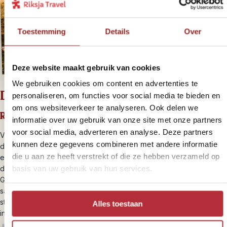
Toestemming
Details
Over
Deze website maakt gebruik van cookies
We gebruiken cookies om content en advertenties te
Dag 8 – Met de trein naar Varanasi
personaliseren, om functies voor social media te bieden en
om ons websiteverkeer te analyseren. Ook delen we
Reistijd: circa 11 uur
informatie over uw gebruik van onze site met onze partners
voor social media, adverteren en analyse. Deze partners
Vandaag is een lange reisdag. Met de transfer word je in ongeveer
kunnen deze gegevens combineren met andere informatie
drie uur naar het station van Satna gebracht, waar je de trein neemt
die u aan ze heeft verstrekt of die ze hebben verzameld op
en ongeveer acht uur later aankomt in Varanasi. Varanasi is één van
basis van uw gebruik van hun services.
de oudste en heiligste steden van India. Langs de oevers van de
Ganges speelt het dagelijks leven zich dag en nacht af. Pelgrims,
sadhoes, koeien, tempels en markten zorgen voor een constante
stroom aan indrukken. Voor veel reizigers is dit één van de meest
Alles toestaan
indrukwekkende plekken van hun reis door India.