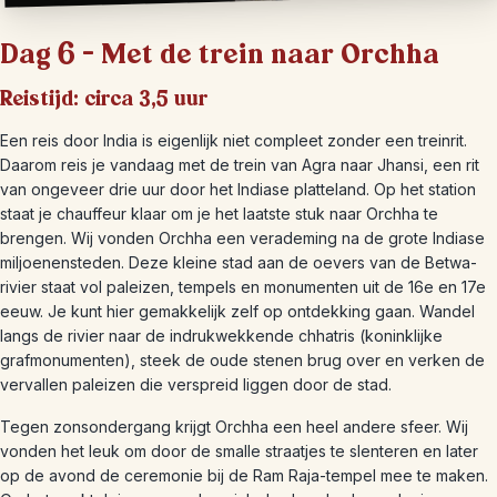
Dag 6 – Met de trein naar Orchha
Reistijd: circa 3,5 uur
Een reis door India is eigenlijk niet compleet zonder een treinrit.
Daarom reis je vandaag met de trein van Agra naar Jhansi, een rit
van ongeveer drie uur door het Indiase platteland. Op het station
staat je chauffeur klaar om je het laatste stuk naar Orchha te
brengen. Wij vonden Orchha een verademing na de grote Indiase
miljoenensteden. Deze kleine stad aan de oevers van de Betwa-
rivier staat vol paleizen, tempels en monumenten uit de 16e en 17e
eeuw. Je kunt hier gemakkelijk zelf op ontdekking gaan. Wandel
langs de rivier naar de indrukwekkende chhatris (koninklijke
grafmonumenten), steek de oude stenen brug over en verken de
vervallen paleizen die verspreid liggen door de stad.
Tegen zonsondergang krijgt Orchha een heel andere sfeer. Wij
vonden het leuk om door de smalle straatjes te slenteren en later
op de avond de ceremonie bij de Ram Raja-tempel mee te maken.