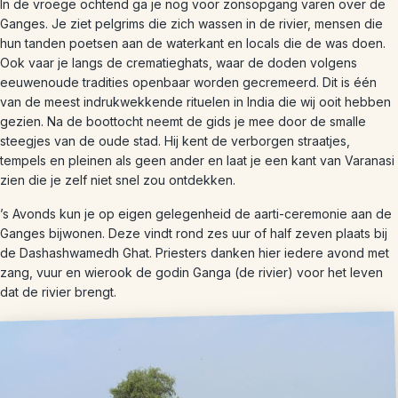
In de vroege ochtend ga je nog voor zonsopgang varen over de
Ganges. Je ziet pelgrims die zich wassen in de rivier, mensen die
hun tanden poetsen aan de waterkant en locals die de was doen.
Ook vaar je langs de crematieghats, waar de doden volgens
eeuwenoude tradities openbaar worden gecremeerd. Dit is één
van de meest indrukwekkende rituelen in India die wij ooit hebben
gezien. Na de boottocht neemt de gids je mee door de smalle
steegjes van de oude stad. Hij kent de verborgen straatjes,
tempels en pleinen als geen ander en laat je een kant van Varanasi
zien die je zelf niet snel zou ontdekken.
’s Avonds kun je op eigen gelegenheid de aarti-ceremonie aan de
Ganges bijwonen. Deze vindt rond zes uur of half zeven plaats bij
de Dashashwamedh Ghat. Priesters danken hier iedere avond met
zang, vuur en wierook de godin Ganga (de rivier) voor het leven
dat de rivier brengt.