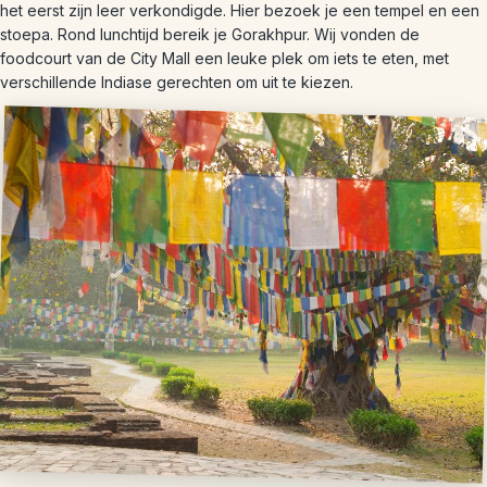
het eerst zijn leer verkondigde. Hier bezoek je een tempel en een
stoepa. Rond lunchtijd bereik je Gorakhpur. Wij vonden de
foodcourt van de City Mall een leuke plek om iets te eten, met
verschillende Indiase gerechten om uit te kiezen.