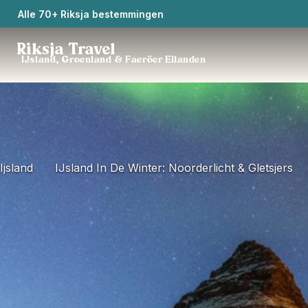
Alle 70+ Riksja bestemmingen
Riksja Travel
IJsland, Groenland & Faeröer Eilanden
Ijsland
IJsland In De Winter: Noorderlicht & Gletsjers