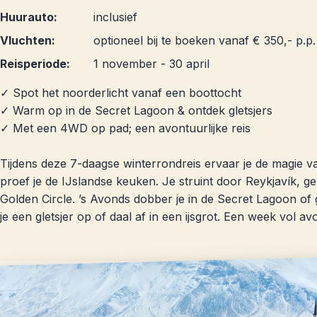
Huurauto:
inclusief
Vluchten:
optioneel bij te boeken vanaf € 350,- p.p.
Reisperiode:
1 november - 30 april
✓ Spot het noorderlicht vanaf een boottocht
✓ Warm op in de Secret Lagoon & ontdek gletsjers
✓ Met een 4WD op pad; een avontuurlijke reis
Tijdens deze 7-daagse winterrondreis ervaar je de magie 
proef je de IJslandse keuken. Je struint door Reykjavík, ge
Golden Circle. ’s Avonds dobber je in de Secret Lagoon of g
je een gletsjer op of daal af in een ijsgrot. Een week vol av