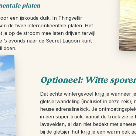
nentale platen
oor een ijskoude duik. In Thingvellir
sen de twee intercontinentale platen. Het
t je op de stroom mee laten drijven terwijl
t je ’s avonds naar de Secret Lagoon kunt
il doen.
Optioneel: Witte spore
Dat échte wintergevoel krijg je wanneer je
gletsjerwandeling (inclusief in deze reis);
heuse adrenalinekick. Je ontmoetingsplek
in een super truck. Vanuit de truck zie j
lavavelden, al dan niet bedekt met snee
bij de gletsjer-hut krijg je een warm pak 