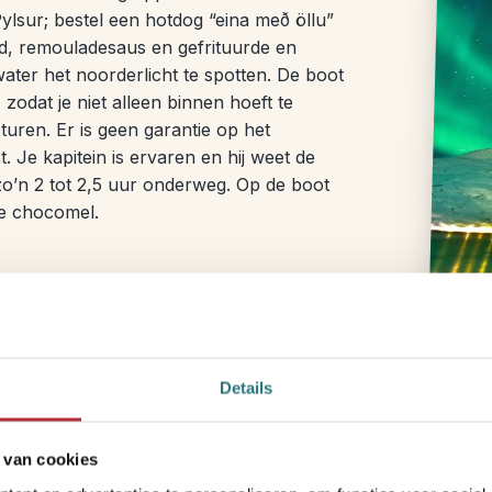
ylsur; bestel een hotdog “eina með öllu”
rd, remouladesaus en gefrituurde en
ater het noorderlicht te spotten. De boot
zodat je niet alleen binnen hoeft te
turen. Er is geen garantie op het
t. Je kapitein is ervaren en hij weet de
zo’n 2 tot 2,5 uur onderweg. Op de boot
me chocomel.
Dag 3 & 4 – De Golden 
Details
Reistijd: ca. 1,5 uur (ongeveer 85
 van cookies
De
Golden Circle
is een gebied dat je ni