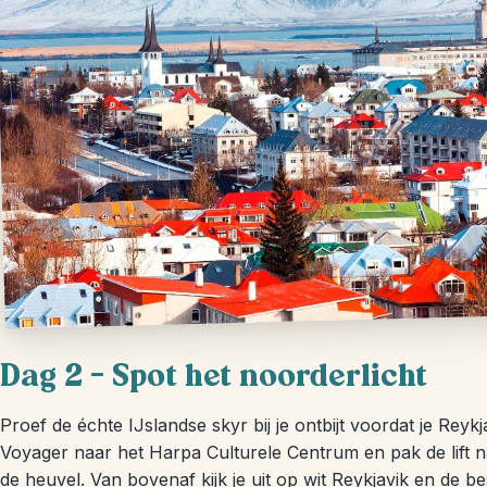
Dag 2 – Spot het noorderlicht
Proef de échte IJslandse skyr bij je ontbijt voordat je Re
Voyager naar het Harpa Culturele Centrum en pak de lift na
de heuvel. Van bovenaf kijk je uit op wit Reykjavik en de 