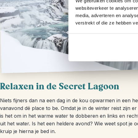
We gebruiken cookies om cont
websiteverkeer te analyseren
media, adverteren en analys
verstrekt of die ze hebben v
Relaxen in de Secret Lagoon
Niets fijners dan na een dag in de kou opwarmen in een h
vanavond dé place to be. Omdat je in de winter reist zijn e
is het om in het warme water te dobberen en links en rech
uit het water. Is het een heldere avond? Wie weet spot je 
kruip je hierna je bed in.