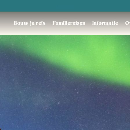
Trustpilot
Bouw je reis
Familiereizen
Informatie
O