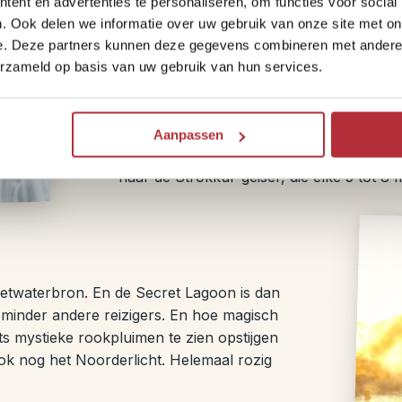
ent en advertenties te personaliseren, om functies voor social
meeste reizigers dit vaak als dagtrip inpla
. Ook delen we informatie over uw gebruik van onze site met on
kunt overnachten. Zo heb je voldoende ti
e. Deze partners kunnen deze gegevens combineren met andere i
omdat je in de winter nog meer afhankelij
erzameld op basis van uw gebruik van hun services.
niet zo ver hoeft te rijden naar de beroe
waar de Gullfoss-waterval in de zomer al 
omgeving kleurt wit door alle sneeuw terw
Aanpassen
de achtergrond staat dit garant voor perfe
naar de Strokkur-geiser, die elke 5 tot 8
eetwaterbron. En de Secret Lagoon is dan
r minder andere reizigers. En hoe magisch
ts mystieke rookpluimen te zien opstijgen
ook nog het Noorderlicht. Helemaal rozig