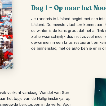
Dag 1 – Op naar het Noo
Je rondreis in IJsland begint met een inte
IJsland. De meeste vluchten komen aan he
de winter is de kans groot dat het al fli
zul je waarschijnlijk dus niet zoveel meer
opwarmen in een knus restaurant en kenni
de binnenstad; met de auto ben je er in o
ykjavik verkent vandaag. Wandel van Sun
ar het topje van de Hallgrímskirkja, op
besneeuwde bergtoppen in de verte. Voor