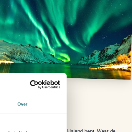
Circle
Over
 kilometer)
et mag overslaan wanneer je in IJsland bent. Waar de