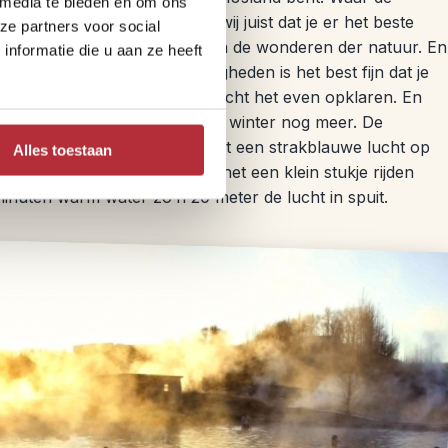
 media te bieden en om ons
nnen vanuit Reykjavik vinden wij juist dat je er het beste
ze partners voor social
jd om optimaal te genieten van de wonderen der natuur. En
nformatie die u aan ze heeft
k bent van de weersomstandigheden is het best fijn dat je
mde geisers of watervallen, mocht het even opklaren. En
indrukwekkend is, is dat in de winter nog meer. De
ijl veel water bevroren is. Met een strakblauwe lucht op
Alles toestaan
cte plaatjes. Hier vandaan is het een klein stukje rijden
 minuten warm water zo’n 20 meter de lucht in spuit.