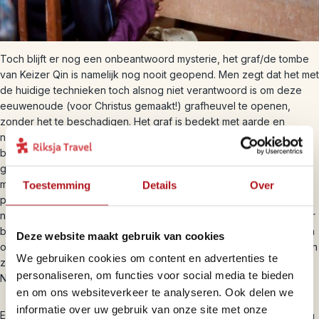
Toch blijft er nog een onbeantwoord mysterie, het graf/de tombe
van Keizer Qin is namelijk nog nooit geopend. Men zegt dat het met
de huidige technieken toch alsnog niet verantwoord is om deze
eeuwenoude (voor Christus gemaakt!) grafheuvel te openen,
zonder het te beschadigen. Het graf is bedekt met aarde en
niemand weet precies waar de ingang is, waardoor het ook niet is
blootgelegd. Historische verslagen geven alleen aan dat het een
gigantisch graf moet zijn met diverse paleizen en paviljoens, vol
met zeldzame schatten. Deze documenten zeggen ook dat het
Toestemming
Details
Over
plafond bezaaid is met parels om de zon, de sterren en de maan
na te bootsen. De vloer zou bestreken zijn met brons om het water
buiten te houden. Maar dezelfde historische documenten vertellen
Deze website maakt gebruik van cookies
ook dat voor elke ingang richting het graf automatische kruisbogen
We gebruiken cookies om content en advertenties te
zijn geïnstalleerd die afgaan zodra de deuren worden geopend.
personaliseren, om functies voor social media te bieden
Nou, zo te merken is er aan alles gedacht een paar eeuwen terug!
en om ons websiteverkeer te analyseren. Ook delen we
informatie over uw gebruik van onze site met onze
Ervaring van reisspecialist Bea zelf: Voor mijn eigen reis naar China