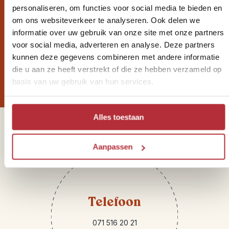
personaliseren, om functies voor social media te bieden en
om ons websiteverkeer te analyseren. Ook delen we
Wil jij altijd als eerste op de
informatie over uw gebruik van onze site met onze partners
hoogte zijn van onze Riksja
voor social media, adverteren en analyse. Deze partners
kunnen deze gegevens combineren met andere informatie
Reisnieuwtjes?
die u aan ze heeft verstrekt of die ze hebben verzameld op
basis van uw gebruik van hun services.
Alles toestaan
Sparren of heb je vragen?
Aanpassen
Telefoon
071 516 20 21