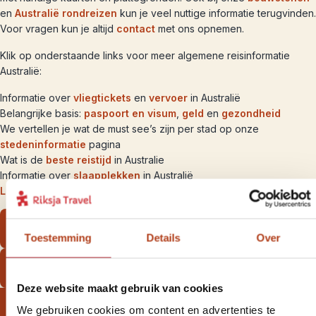
en
Australië rondreizen
kun je veel nuttige informatie terugvinden.
Voor vragen kun je altijd
contact
met ons opnemen.
Klik op onderstaande links voor meer algemene reisinformatie
Australië:
Informatie over
vliegtickets
en
vervoer
in Australië
Belangrijke basis:
paspoort en visum
,
geld
en
gezondheid
We vertellen je wat de must see’s zijn per stad op onze
stedeninformatie
pagina
Wat is de
beste reistijd
in Australie
Informatie over
slaapplekken
in Australië
Logische reisroutes
door Australie
Bekijk onze Australië-bouwstenen
Toestemming
Details
Over
Bekijk onze Australië-rondreizen
Deze website maakt gebruik van cookies
We gebruiken cookies om content en advertenties te