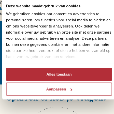
Ons volledige reisaanbod voor Noordoost-Amerika vind je onder
Deze website maakt gebruik van cookies
bouwstenen
. Maar hieronder laten we je alvast een greep uit onze
We gebruiken cookies om content en advertenties te
favoriete plekken in Noordoost-Amerika zien.
personaliseren, om functies voor social media te bieden en
om ons websiteverkeer te analyseren. Ook delen we
informatie over uw gebruik van onze site met onze partners
voor social media, adverteren en analyse. Deze partners
Wil jij altijd als eerste op de
kunnen deze gegevens combineren met andere informatie
die u aan ze heeft verstrekt of die ze hebben verzameld op
hoogte zijn van onze Riksja
basis van uw gebruik van hun services.
Reisnieuwtjes?
Alles toestaan
Aanpassen
Sparren of heb je vragen?