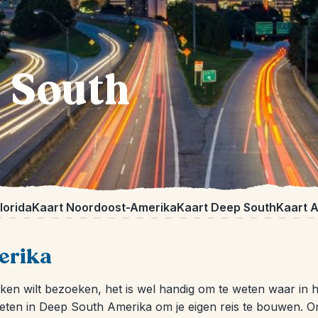
 South
lorida
Kaart Noordoost-Amerika
Kaart Deep South
Kaart 
erika
n wilt bezoeken, het is wel handig om te weten waar in het
ieten in Deep South Amerika om je eigen reis te bouwen. Om 