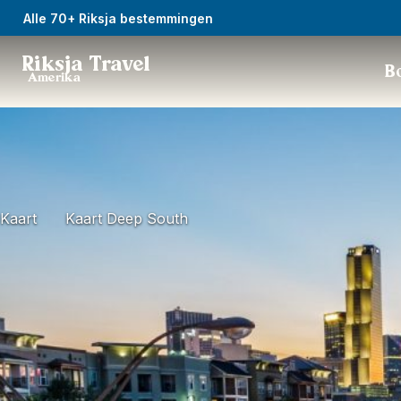
Alle 70+ Riksja bestemmingen
Riksja Travel
Bo
Amerika
Kaart
Kaart Deep South