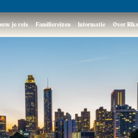
Trustpilot
uw je reis
Familiereizen
Informatie
Over Rik