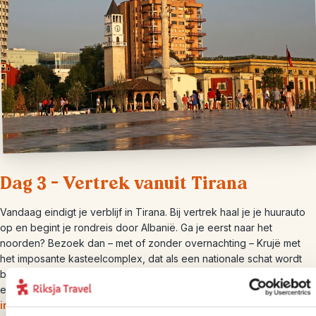
Dag 3 – Vertrek vanuit Tirana
Vandaag eindigt je verblijf in Tirana. Bij vertrek haal je je huurauto
op en begint je rondreis door Albanië. Ga je eerst naar het
noorden? Bezoek dan – met of zonder overnachting – Krujë met
het imposante kasteelcomplex, dat als een nationale schat wordt
beschouwd. Ga verder naar
Shkodër en het Komani meer
. Of kies
ervoor om de grens over te gaan naar
Prizren in Kosovo
of
Ohrid
in Noord-Macedonië
.