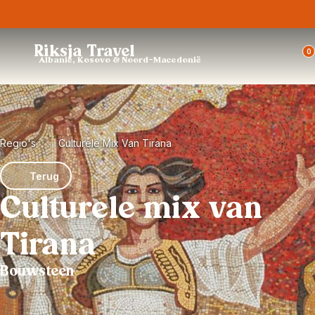
Trustpilot
Riksja Travel
0
Albanië, Kosovo & Noord-Macedonië
Regio's
Culturele Mix Van Tirana
Terug
Culturele mix van
Tirana
Bouwsteen