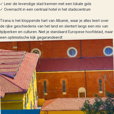
✓ Leer de levendige stad kennen met een lokale gids
✓ Overnacht in een centraal hotel in het stadscentrum
Tirana is het kloppende hart van Albanië, waar je alles leert over
de rijke geschiedenis van het land en slentert langs een mix van
tijdperken en culturen. Niet je standaard Europese hoofdstad, maar
een optimistische kijk gegarandeerd!