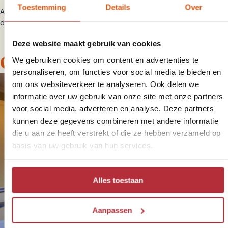
Toestemming
Details
Over
Als je naar het zuiden reist, is je volgende stop waarschijnlijk
Berat
,
de stad met 1000 ramen.
Deze website maakt gebruik van cookies
Onze slaapplekken
We gebruiken cookies om content en advertenties te
personaliseren, om functies voor social media te bieden en
om ons websiteverkeer te analyseren. Ook delen we
informatie over uw gebruik van onze site met onze partners
voor social media, adverteren en analyse. Deze partners
kunnen deze gegevens combineren met andere informatie
die u aan ze heeft verstrekt of die ze hebben verzameld op
basis van uw gebruik van hun services.
Alles toestaan
Aanpassen