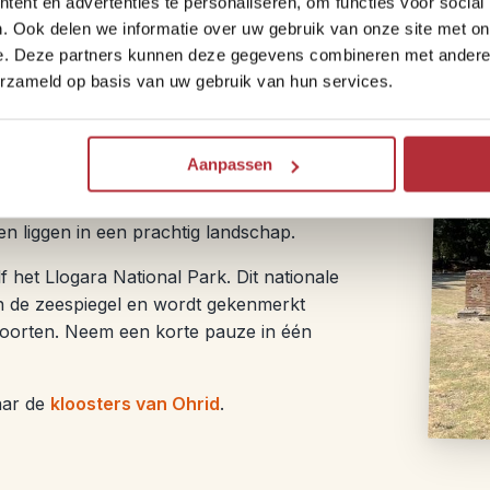
ent en advertenties te personaliseren, om functies voor social
. Ook delen we informatie over uw gebruik van onze site met on
e. Deze partners kunnen deze gegevens combineren met andere i
erzameld op basis van uw gebruik van hun services.
verder naar het zuiden gaan naar de
Aanpassen
 bij Dhërmi
, raden we alle liefhebbers
lige Griekse nederzetting, te bezoeken.
 en liggen in een prachtig landschap.
 het Llogara National Park. Dit nationale
n de zeespiegel en wordt gekenmerkt
oorten. Neem een korte pauze in één
aar de
kloosters van Ohrid
.