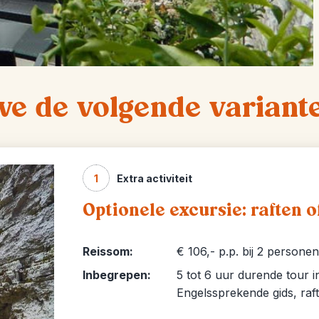
we de volgende variant
1
Extra activiteit
Optionele excursie: raften 
Reissom:
€ 106,- p.p. bij 2 personen
Inbegrepen:
5 tot 6 uur durende tour i
Engelssprekende gids, raf