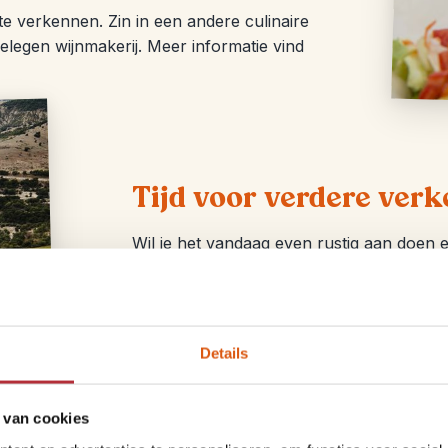
te verkennen. Zin in een andere culinaire
gelegen wijnmakerij. Meer informatie vind
Tijd voor verdere verk
Wil je het vandaag even rustig aan doen 
van Berat of bezoek het Etnografisch Mus
een kasteelcomplex dat boven de stad ui
kasteelmuren vind je onder andere huizen
Details
Met zijn ligging aan de rivier Osumi en di
regio Berat. Wat dacht je van een wandel
andere excursies vind je onderaan de pag
 van cookies