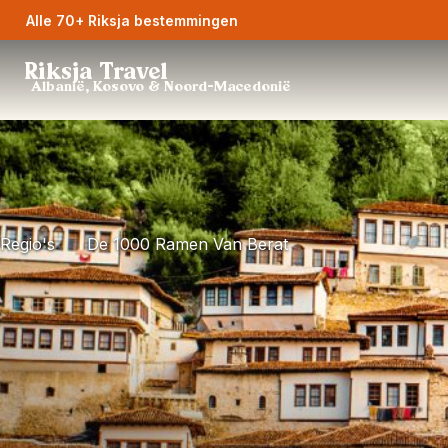
Alle 70+ Riksja bestemmingen
Riksja Travel
Albanië, Kosovo & Noord-Macedonië
Regio's
De 1000 Ramen Van Berat