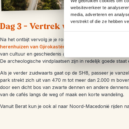
We gebruiken cookies om cont
websiteverkeer te analyseren
media, adverteren en analys
verstrekt of die ze hebben v
Dag 3 – Vertrek vanuit Berat
Na het ontbijt vervolg je je rondreis door Albanië. Als we 
herenhuizen van Gjirokastër
of naar de
Albanese Rivièra
van cultuur en geschiedenis aan om Apollonia, een voorma
De archeologische vindplaatsen zijn in redelijk goede staat
Als je verder zuidwaarts gaat op de SH8, passeer je vanzelf
park strekt zich uit van 470 m tot meer dan 2.000 m bove
door een dicht bos van zwarte dennen en andere dennens
van de cafés langs de weg of maak een korte wandeling.
Vanuit Berat kun je ook al naar Noord-Macedonië rijden n