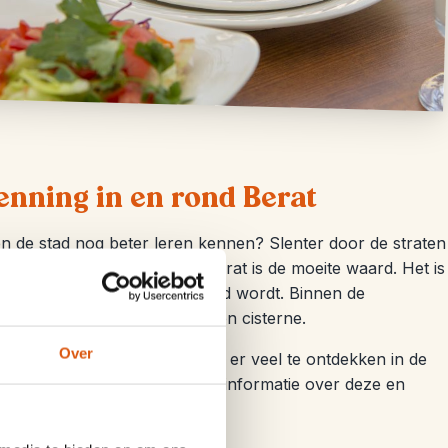
enning in en rond Berat
en de stad nog beter leren kennen? Slenter door de straten
eum. Ook het kasteel van Berat is de moeite waard. Het is
ttorent en nog steeds bewoond wordt. Binnen de
, kerken, een akropolis en een cisterne.
Over
cht bij Tomorr National Park, is er veel te ontdekken in de
ing, raften of kajakken? Meer informatie over deze en
ina.