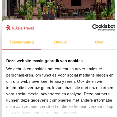
Toestemming
Details
Over
1
Extra activiteit
Deze website maakt gebruik van cookies
We gebruiken cookies om content en advertenties te
Verblijf in een agriturismo buiten de stad
personaliseren, om functies voor social media te bieden en
om ons websiteverkeer te analyseren. Ook delen we
Reissom:
informatie over uw gebruik van onze site met onze partners
Vanaf € 265,- p.p. bij 2 personen in het laagseizoen en vanaf
voor social media, adverteren en analyse. Deze partners
€320 in juli en augustus
kunnen deze gegevens combineren met andere informatie
Inbegrepen:
die u aan ze heeft verstrekt of die ze hebben verzameld op
3 overnachtingen inclusief ontbijt en proeverij van Madonië
basis van uw gebruik van hun services.
lekkernijen