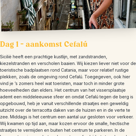
Dag 1 – aankomst Cefalú
Sicilië heeft een prachtige kustlijn, met zandstranden,
kiezelstranden en verscholen baaien. Wij kiezen liever niet voor de
toeristische badplaatsen rond Catania, maar voor relatief rustige
plekken, zoals de omgeving rond Cefalú. Toegegeven, ook hier
vind je ’s zomers heel wat toeristen, maar toch in minder grote
hoeveelheden dan elders. Het centrum van het vissersplaatsje
ademt een middeleeuwse sfeer en omdat Cefalú tegen de berg is
opgebouwd, heb je vanuit verschillende straatjes een geweldig
uitzicht over de terracotta daken van de huizen en in de verte te
zee. Middags is het centrum een aantal uur gesloten voor verkeer.
Wij kwamen op tijd aan, maar kozen ervoor de smalle, hectische
straatjes te vermijden en buiten het centrum te parkeren. In de