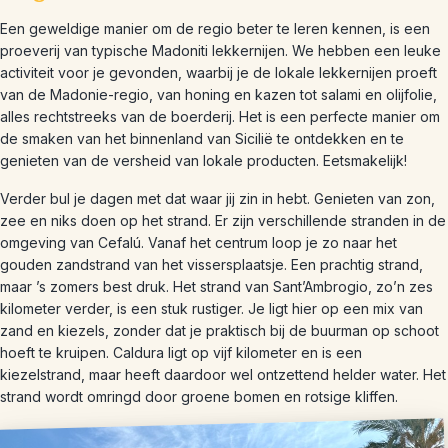
Een geweldige manier om de regio beter te leren kennen, is een
proeverij van typische Madoniti lekkernijen. We hebben een leuke
activiteit voor je gevonden, waarbij je de lokale lekkernijen proeft
van de Madonie-regio, van honing en kazen tot salami en olijfolie,
alles rechtstreeks van de boerderij. Het is een perfecte manier om
de smaken van het binnenland van Sicilië te ontdekken en te
genieten van de versheid van lokale producten. Eetsmakelijk!
Verder bul je dagen met dat waar jij zin in hebt. Genieten van zon,
zee en niks doen op het strand. Er zijn verschillende stranden in de
omgeving van Cefalú. Vanaf het centrum loop je zo naar het
gouden zandstrand van het vissersplaatsje. Een prachtig strand,
maar ’s zomers best druk. Het strand van Sant’Ambrogio, zo’n zes
kilometer verder, is een stuk rustiger. Je ligt hier op een mix van
zand en kiezels, zonder dat je praktisch bij de buurman op schoot
hoeft te kruipen. Caldura ligt op vijf kilometer en is een
kiezelstrand, maar heeft daardoor wel ontzettend helder water. Het
strand wordt omringd door groene bomen en rotsige kliffen.