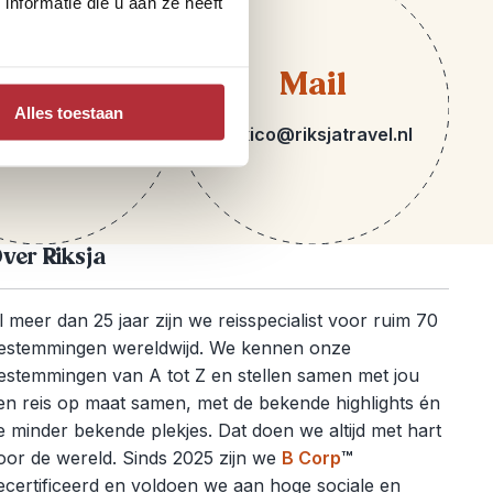
nformatie die u aan ze heeft
elefoon
Mail
Alles toestaan
 71 516 20 24
mexico@riksjatravel.nl
ver Riksja
l meer dan 25 jaar zijn we reisspecialist voor ruim 70
estemmingen wereldwijd. We kennen onze
estemmingen van A tot Z en stellen samen met jou
en reis op maat samen, met de bekende highlights én
e minder bekende plekjes. Dat doen we altijd met hart
oor de wereld. Sinds 2025 zijn we
B Corp
™
ecertificeerd en voldoen we aan hoge sociale en