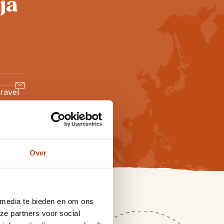
ja
ravel
Over
 media te bieden en om ons
ze partners voor social