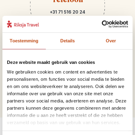
+31 71 516 20 24
Toestemming
Details
Over
Deze website maakt gebruik van cookies
We gebruiken cookies om content en advertenties te
Mail
personaliseren, om functies voor social media te bieden
en om ons websiteverkeer te analyseren. Ook delen we
mexico@riksjatravel.nl
informatie over uw gebruik van onze site met onze
partners voor social media, adverteren en analyse. Deze
partners kunnen deze gegevens combineren met andere
informatie die u aan ze heeft verstrekt of die ze hebben
Bekijk de werelddelen
verzameld op basis van uw gebruik van hun services.