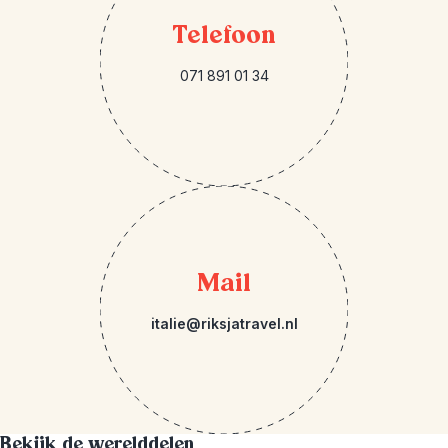
Telefoon
071 891 01 34
Mail
italie@riksjatravel.nl
Bekijk de werelddelen