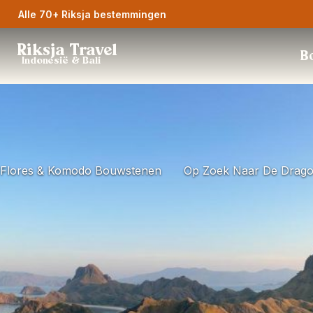
Alle 70+ Riksja bestemmingen
Riksja Travel
Bo
Indonesië & Bali
Flores & Komodo Bouwstenen
Op Zoek Naar De Drag