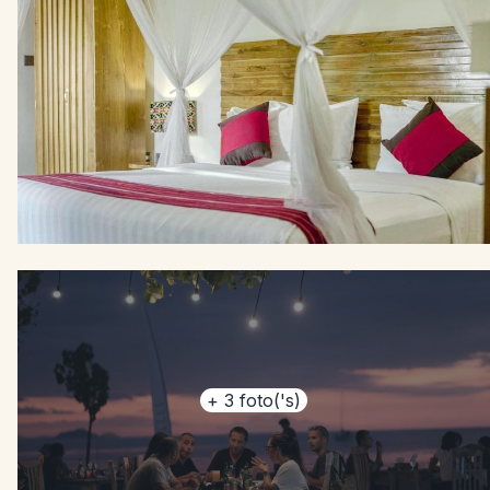
+
3
foto('s)