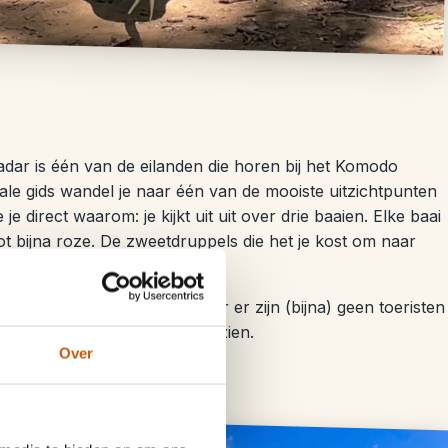
adar is één van de eilanden die horen bij het Komodo
ale gids wandel je naar één van de mooiste uitzichtpunten
e direct waarom: je kijkt uit uit over drie baaien. Elke baai
t bijna roze. De zweetdruppels die het je kost om naar
rd.
een Komodovaraan ziet, maar er zijn (bijna) geen toeristen
f in totaal twaalf varanen gezien.
Over