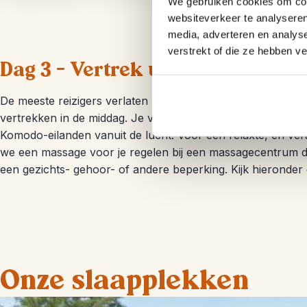
We gebruiken cookies om cont
websiteverkeer te analyseren
media, adverteren en analys
verstrekt of die ze hebben v
Dag 3 – Vertrek uit Labuan Bajo
De meeste reizigers verlaten na hun bezoek aan de Komod
vertrekken in de middag. Je vliegt laag, dus houd je camer
Komodo-eilanden vanuit de lucht. Voor een relaxte, en ve
we een massage voor je regelen bij een massagecentrum 
een gezichts- gehoor- of andere beperking. Kijk hieronder 
Onze slaapplekken