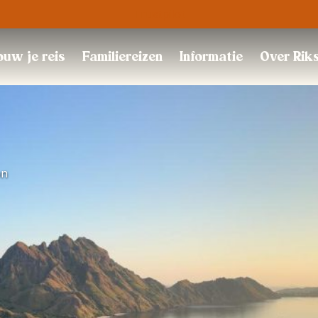
Trustpilot
uw je reis
Familiereizen
Informatie
Over Rik
on