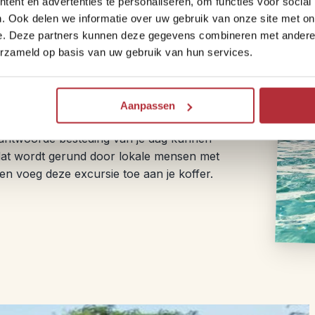
ent en advertenties te personaliseren, om functies voor social
. Ook delen we informatie over uw gebruik van onze site met on
e. Deze partners kunnen deze gegevens combineren met andere i
erzameld op basis van uw gebruik van hun services.
o-eilanden Flores. Vluchten naar
Bali
Aanpassen
a in de aanslag voor een shot van de
rantwoorde besteding van je dag kunnen
dat wordt gerund door lokale mensen met
en voeg deze excursie toe aan je koffer.