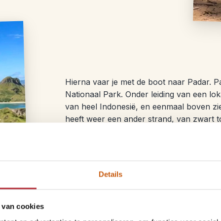
Hierna vaar je met de boot naar Padar. P
Nationaal Park. Onder leiding van een lok
van heel Indonesië, en eenmaal boven zie j
heeft weer een ander strand, van zwart to
boven te wandelen zijn het meer dan waa
We kunnen helaas niet garanderen dat je 
die geen varaan gezien hebben. Ik heb zel
Details
 van cookies