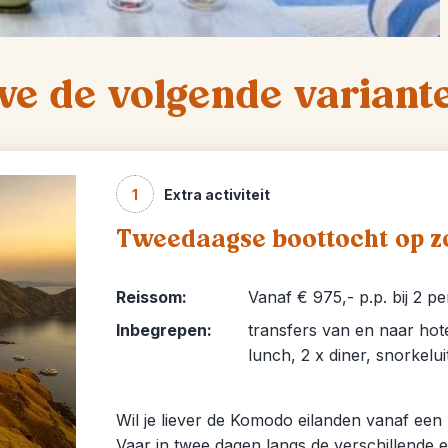
we de volgende variant
1
Extra activiteit
Tweedaagse boottocht op z
Reissom:
Vanaf € 975,- p.p. bij 2 p
Inbegrepen:
transfers van en naar hote
lunch, 2 x diner, snorkelu
Wil je liever de Komodo eilanden vanaf een
Vaar in twee dagen langs de verschillende