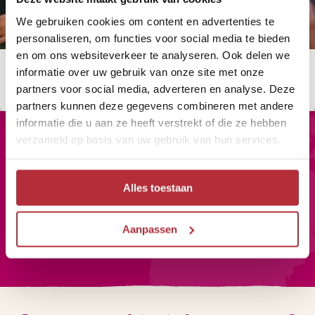
We gebruiken cookies om content en advertenties te
personaliseren, om functies voor social media te bieden
en om ons websiteverkeer te analyseren. Ook delen we
Bollywoodfilms: dit wil je doen tijdens je
informatie over uw gebruik van onze site met onze
reis
partners voor social media, adverteren en analyse. Deze
partners kunnen deze gegevens combineren met andere
informatie die u aan ze heeft verstrekt of die ze hebben
verzameld op basis van uw gebruik van hun services.
Wil jij altijd als eerste op de
Alles toestaan
hoogte zijn van onze Riksja
Reisnieuwtjes?
Aanpassen