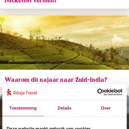
bucketlist verdient
Waarom dit najaar naar Zuid-India?
Toestemming
Details
Over
Deze website maakt gebruik van cookies