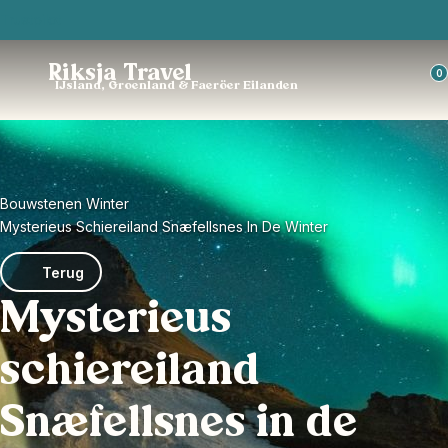
Trustpilot
Riksja Travel
0
IJsland, Groenland & Faeröer Eilanden
Bouwstenen Winter
Mysterieus Schiereiland Snæfellsnes In De Winter
Terug
Mysterieus
schiereiland
Snæfellsnes in de