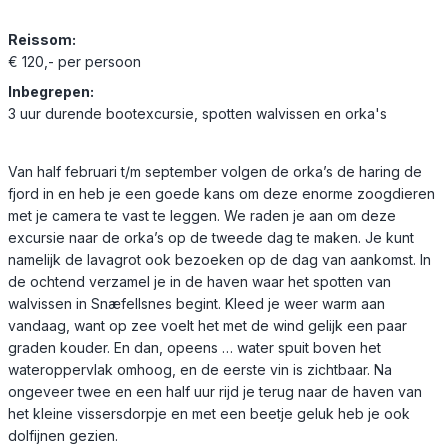
Reissom:
€ 120,- per persoon
Inbegrepen:
3 uur durende bootexcursie, spotten walvissen en orka's
Van half februari t/m september volgen de orka’s de haring de
fjord in en heb je een goede kans om deze enorme zoogdieren
met je camera te vast te leggen. We raden je aan om deze
excursie naar de orka’s op de tweede dag te maken. Je kunt
namelijk de lavagrot ook bezoeken op de dag van aankomst. In
de ochtend verzamel je in de haven waar het spotten van
walvissen in Snæfellsnes begint. Kleed je weer warm aan
vandaag, want op zee voelt het met de wind gelijk een paar
graden kouder. En dan, opeens … water spuit boven het
wateroppervlak omhoog, en de eerste vin is zichtbaar. Na
ongeveer twee en een half uur rijd je terug naar de haven van
het kleine vissersdorpje en met een beetje geluk heb je ook
dolfijnen gezien.