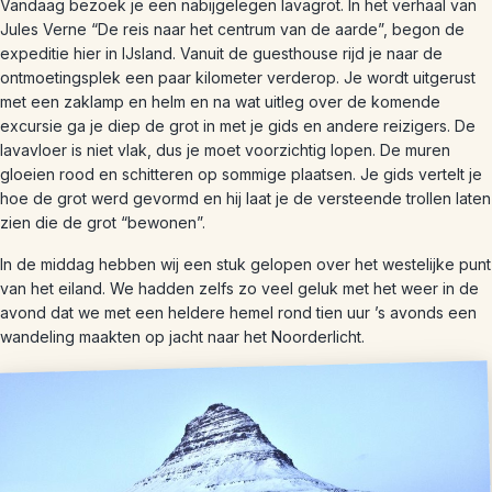
Vandaag bezoek je een nabijgelegen lavagrot. In het verhaal van
Jules Verne “De reis naar het centrum van de aarde”, begon de
expeditie hier in IJsland. Vanuit de guesthouse rijd je naar de
ontmoetingsplek een paar kilometer verderop. Je wordt uitgerust
met een zaklamp en helm en na wat uitleg over de komende
excursie ga je diep de grot in met je gids en andere reizigers. De
lavavloer is niet vlak, dus je moet voorzichtig lopen. De muren
gloeien rood en schitteren op sommige plaatsen. Je gids vertelt je
hoe de grot werd gevormd en hij laat je de versteende trollen laten
zien die de grot “bewonen”.
In de middag hebben wij een stuk gelopen over het westelijke punt
van het eiland. We hadden zelfs zo veel geluk met het weer in de
avond dat we met een heldere hemel rond tien uur ’s avonds een
wandeling maakten op jacht naar het Noorderlicht.