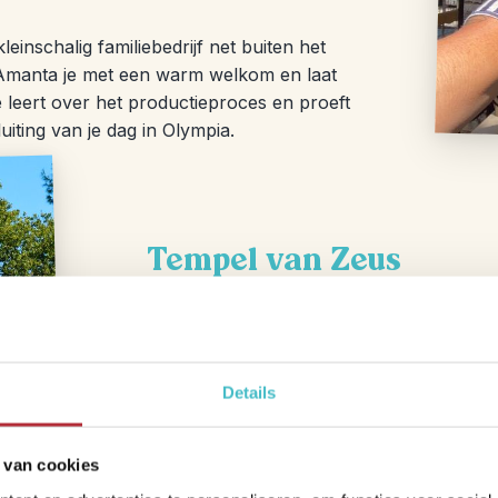
einschalig familiebedrijf net buiten het
t Amanta je met een warm welkom en laat
 leert over het productieproces en proeft
uiting van je dag in Olympia.
Tempel van Zeus
Ter ere van de Olympische Spelen van 4
Tempel van Zeus. De tempel werd destijd
meter en een breedte van twee meter. De
stond het beroemde Zeusbeeld van Pheidi
Details
Olympische Spelen werden verboden raak
aardbevingen, overstromingen en een ve
 van cookies
ging bovenop. Aan de overblijfselen van 