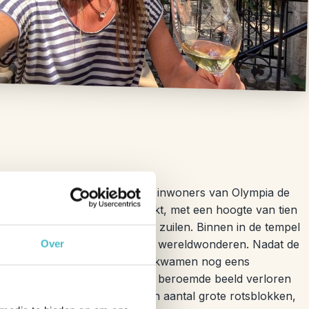
68 voor Christus bouwden de inwoners van Olympia de
s geheel van kalksteen gemaakt, met een hoogte van tien
 blikvangers? De 34 massieve zuilen. Binnen in de tempel
as, destijds een van de zeven wereldwonderen. Nadat de
Over
te de tempel in verval. Daar kwamen nog eens
rwoestende brand waarbij het beroemde beeld verloren
de tempel, de fundering en een aantal grote rotsblokken,