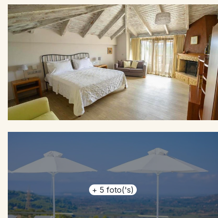
+
5
foto('s)