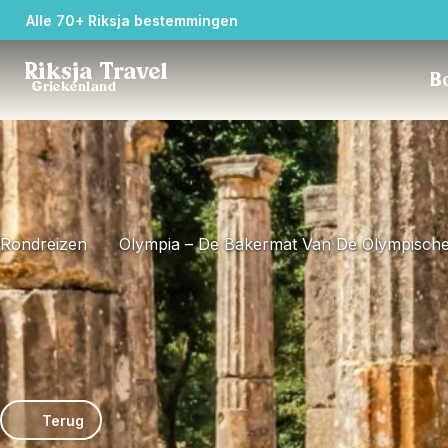
Alle 70+ Riksja bestemmingen
Riksja Travel
Bo
Griekenland
Rondreizen
Olympia – De Bakermat Van De Olympisch
Terug