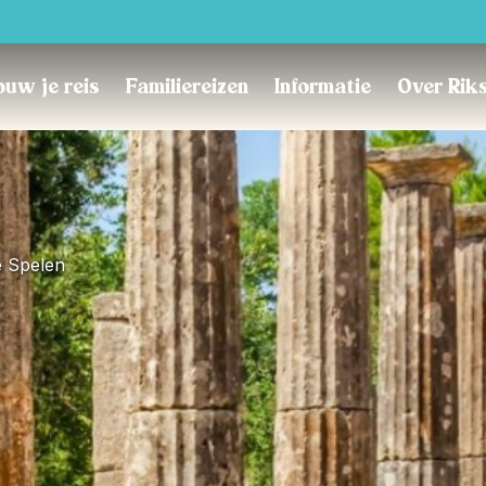
Trustpilot
uw je reis
Familiereizen
Informatie
Over Rik
e Spelen