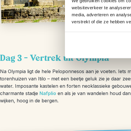
We gebruiken cookies om cont
websiteverkeer te analyseren
media, adverteren en analys
verstrekt of die ze hebben v
Dag 3 – Vertrek uit Olympia
Na Olympia ligt de hele Peloponnesos aan je voeten. Iets m
torenhuizen van Itilo – met een beetje geluk zie je daar 
water. Imposante kastelen en forten neoklassieke gebouwen 
charmante stadje
Nafplio
en als je van wandelen houd dan
wijken, hoog in de bergen.