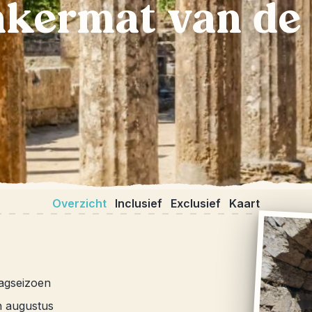
akermat van de
Overzicht
Inclusief
Exclusief
Kaart
aagseizoen
en augustus