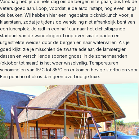
Vandaag heb je de hele dag om de bergen in te gaan, dus trek de
veters goed aan. Loop, voordat je de auto instapt, nog even langs
de keuken. Wij hebben hier een ingepakte picknicklunch voor je
klaarstaan, zodat je tijdens de wandeling niet afhankelijk bent van
een lunchplek. Je rijdt in een half uur naar het dichtstbijzijnde
startpunt van de wandelingen. Loop over smalle paden en
uitgestrekte weides door de bergen en naar watervallen. Als je
goed kijkt, zie je misschien de zwarte adelaar, de lammergier,
dassen en verschillende soorten gnoes. In de zomermaanden
(oktober tot maart) is het weer wisselvallig. Temperaturen
schommelen van 15°C tot 35°C en er komen hevige stortbuien voor.
Een poncho of plu is dan geen overbodige luxe.