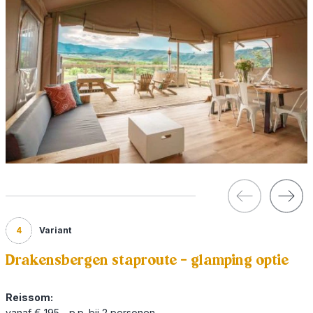
4
Variant
Drakensbergen staproute - glamping optie
Reissom:
vanaf € 195,- p.p. bij 2 personen