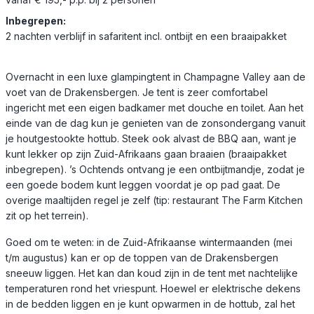
Inbegrepen:
2 nachten verblijf in safaritent incl. ontbijt en een braaipakket
Overnacht in een luxe glampingtent in Champagne Valley aan de
voet van de Drakensbergen. Je tent is zeer comfortabel
ingericht met een eigen badkamer met douche en toilet. Aan het
einde van de dag kun je genieten van de zonsondergang vanuit
je houtgestookte hottub. Steek ook alvast de BBQ aan, want je
kunt lekker op zijn Zuid-Afrikaans gaan braaien (braaipakket
inbegrepen). ’s Ochtends ontvang je een ontbijtmandje, zodat je
een goede bodem kunt leggen voordat je op pad gaat. De
overige maaltijden regel je zelf (tip: restaurant The Farm Kitchen
zit op het terrein).
Goed om te weten: in de Zuid-Afrikaanse wintermaanden (mei
t/m augustus) kan er op de toppen van de Drakensbergen
sneeuw liggen. Het kan dan koud zijn in de tent met nachtelijke
temperaturen rond het vriespunt. Hoewel er elektrische dekens
in de bedden liggen en je kunt opwarmen in de hottub, zal het