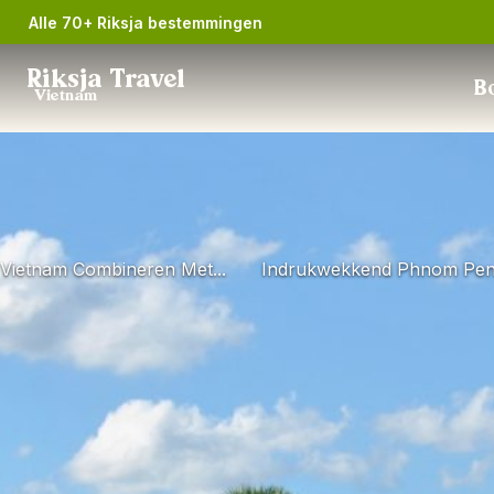
Alle 70+ Riksja bestemmingen
Riksja Travel
Bo
Vietnam
Vietnam Combineren Met...
Indrukwekkend Phnom Pe