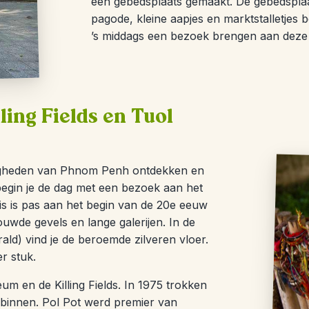
een gebedsplaats gemaakt. De gebedsplaa
pagode, kleine aapjes en marktstalletjes b
’s middags een bezoek brengen aan deze 
ling Fields en Tuol
rdigheden van Phnom Penh ontdekken en
begin je de dag met een bezoek aan het
is is pas aan het begin van de 20e eeuw
uwde gevels en lange galerijen. In de
ld) vind je de beroemde zilveren vloer.
r stuk.
m en de Killing Fields. In 1975 trokken
innen. Pol Pot werd premier van