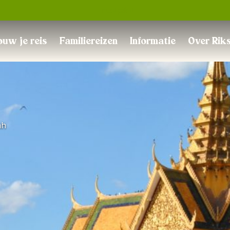
Trustpilot
uw je reis
Familiereizen
Informatie
Over Rik
nh