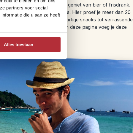
 media te bieden en om ons
odjaanse keuken, terwijl je geniet van bier of frisdrank.
ze partners voor social
maar liefst zeven unieke stops. Hier proef je meer dan 20
nformatie die u aan ze heeft
onder lokale drankjes. Van hartige snacks tot verrassende
ieuws en authentieks. Onderaan deze pagina voeg je deze
Alles toestaan