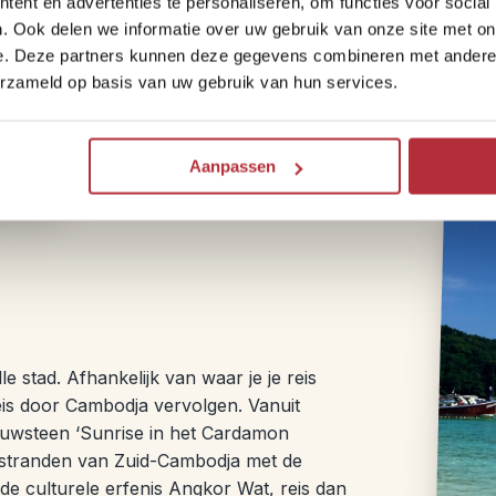
ent en advertenties te personaliseren, om functies voor social
en ontdek de verborgen parels van de Camb
. Ook delen we informatie over uw gebruik van onze site met on
Deze gastronomische tour brengt je naar 
e. Deze partners kunnen deze gegevens combineren met andere i
verschillende gerechten en dranken, waar
erzameld op basis van uw gebruik van hun services.
smaakcombinaties, elke stop biedt iets n
excursie toe aan je reis.
Aanpassen
e stad. Afhankelijk van waar je je reis
eis door Cambodja vervolgen. Vanuit
ouwsteen ‘Sunrise in het Cardamon
e stranden van Zuid-Cambodja met de
 de culturele erfenis Angkor Wat, reis dan