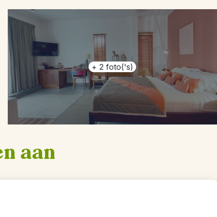
+
2
foto('s)
en aan