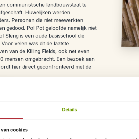
en communistische landbouwstaat te
afgeschaft. Huwelijken werden
ers. Personen die niet meewerkten
n gedood. Pol Pot geloofde namelijk niet
ol Sleng is een oude basisschool die
 Voor velen was dit de laatste
en van de Killing Fields, ook net even
000 mensen omgebracht. Een bezoek aan
wordt hier direct geconfronteerd met de
Details
Optionele excursie – s
Met deze
streetfood tour
duik je de werel
 van cookies
eetplekjes en zelfs een geheime cocktailb