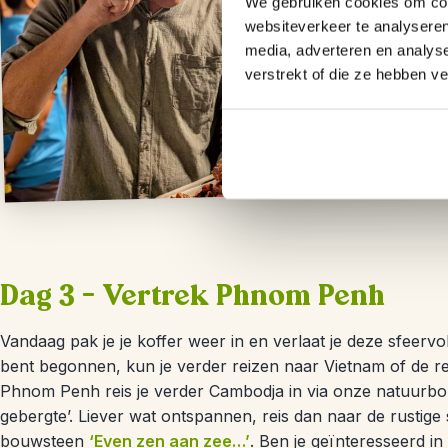
We gebruiken cookies om cont
websiteverkeer te analyseren
media, adverteren en analys
verstrekt of die ze hebben v
Dag 3 – Vertrek Phnom Penh
Vandaag pak je je koffer weer in en verlaat je deze sfeervoll
bent begonnen, kun je verder reizen naar Vietnam of de r
Phnom Penh reis je verder Cambodja in via onze natuurb
gebergte’. Liever wat ontspannen, reis dan naar de rustig
bouwsteen
‘Even zen aan zee…’
. Ben je geïnteresseerd in