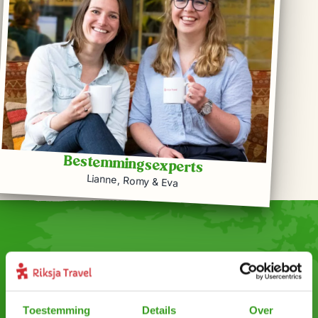
Bestemmingsexperts
Lianne, Romy & Eva
Wil jij altijd als eerste op de
hoogte zijn van onze Riksja
Toestemming
Details
Over