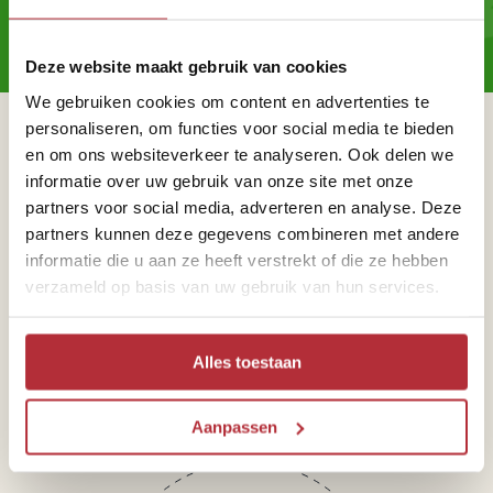
Reisnieuwtjes?
Deze website maakt gebruik van cookies
We gebruiken cookies om content en advertenties te
personaliseren, om functies voor social media te bieden
Sparren of heb je vragen?
en om ons websiteverkeer te analyseren. Ook delen we
informatie over uw gebruik van onze site met onze
partners voor social media, adverteren en analyse. Deze
partners kunnen deze gegevens combineren met andere
informatie die u aan ze heeft verstrekt of die ze hebben
verzameld op basis van uw gebruik van hun services.
Telefoon
071 516 20 39
Alles toestaan
Aanpassen