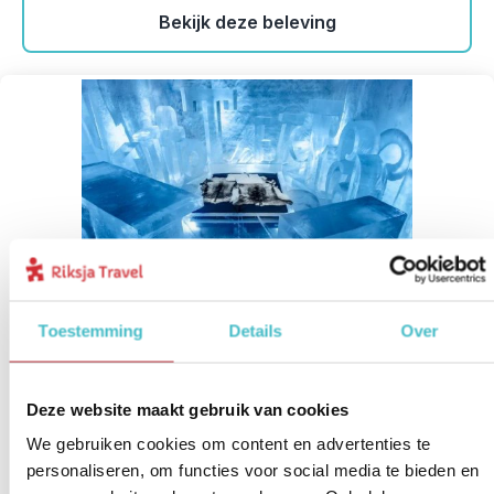
Bekijk deze beleving
Toestemming
Details
Over
IJshotel en meer bijzondere
slaapplekken
7
Deze website maakt gebruik van cookies
We gebruiken cookies om content en advertenties te
Bestemming:
Zweden, Finland of Noorwegen
personaliseren, om functies voor social media te bieden en
Meer informatie