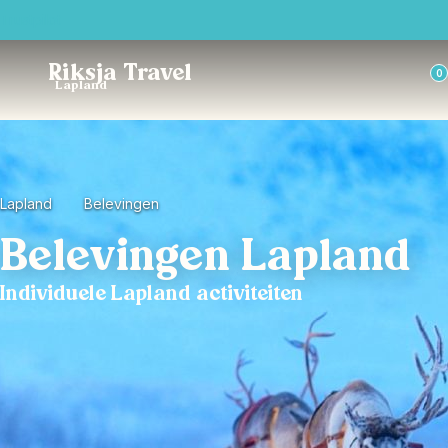
Trustpilot
Riksja Travel
0
Lapland
Lapland
Belevingen
Belevingen Lapland
Individuele Lapland activiteiten