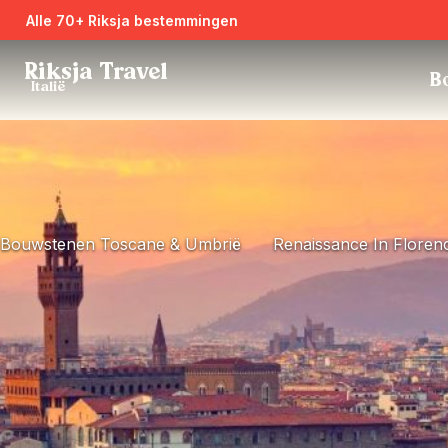
Alle 70+ Riksja bestemmingen
Riksja Travel
Bo
Italië
Bouwstenen Toscane & Umbrië
Renaissance In Floren