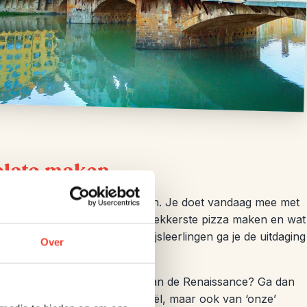
gelato maken
kunnen vandaag hun hart ophalen. Je doet vandaag mee met
welke ingrediënten ga jij de lekkerste pizza maken en wat
Samen met andere pizza-en ijsleerlingen ga je de uitdaging
Over
 Benieuwd naar schilderkunst van de Renaissance? Ga dan
 het werk van onder andere Rafaël, maar ook van ‘onze’