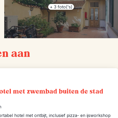
+
3
foto('s)
en aan
hotel met zwembad buiten de stad
n
tabel hotel met ontbijt, inclusief pizza- en ijsworkshop