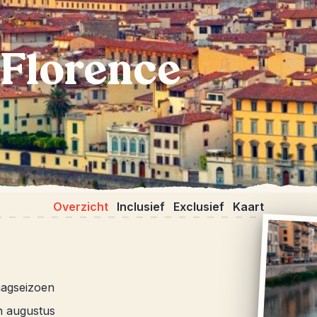
 Florence
Overzicht
Inclusief
Exclusief
Kaart
laagseizoen
en augustus