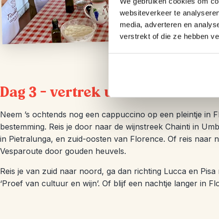
We gebruiken cookies om cont
websiteverkeer te analyseren
media, adverteren en analys
verstrekt of die ze hebben v
Dag 3 – vertrek uit Florence
Neem ’s ochtends nog een cappuccino op een pleintje in F
bestemming. Reis je door naar de wijnstreek Chainti in 
in Pietralunga, en zuid-oosten van Florence. Of reis naa
Vesparoute door gouden heuvels.
Reis je van zuid naar noord, ga dan richting Lucca en Pi
‘Proef van cultuur en wijn’. Of blijf een nachtje langer in F