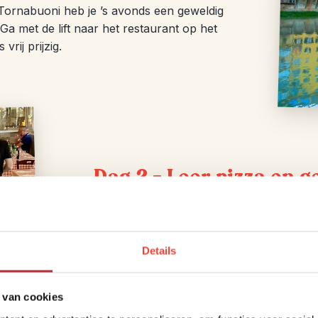
 Tornabuoni heb je ’s avonds een geweldig
Ga met de lift naar het restaurant op het
vrij prijzig.
Dag 2 – Leer pizza en 
Liefhebbers van pizza en Italiaans ijs 
een workshop pizza en gelato maken. Met 
worden de smaken van jouw bolletjes ijs? 
Details
aan om je smaakpapillen te verwennen.
Je hebt de rest van de dag voor jezelf.
 van cookies
naar de Galleria degli Uffizi. Hier zie je