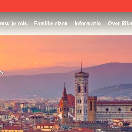
Trustpilot
uw je reis
Familiereizen
Informatie
Over Rik
ce