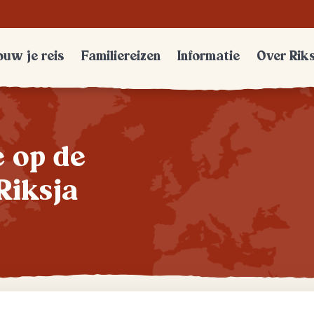
Trustpilot
uw je reis
Familiereizen
Informatie
Over Rik
te op de
Riksja