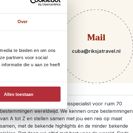
Over
Telefoon
Mail
 media te bieden en om ons
071 891 03 27
cuba@riksjatravel.nl
ze partners voor social
nformatie die u aan ze heeft
Over Riksja
Alles toestaan
Al meer dan 25 jaar zijn we reisspecialist voor ruim 70
bestemmingen wereldwijd. We kennen onze bestemmingen
van A tot Z en stellen samen met jou een reis op maat
samen, met de bekende highlights én de minder bekende