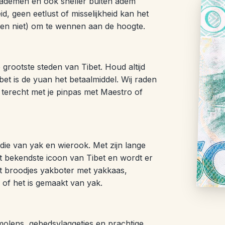
t ademen en ook sneller buiten adem
id, geen eetlust of misselijkheid kan het
jven niet) om te wennen aan de hoogte.
 grootste steden van Tibet. Houd altijd
bet is de yuan het betaalmiddel. Wij raden
 terecht met je pinpas met Maestro of
 die van yak en wierook. Met zijn lange
et bekendste icoon van Tibet en wordt er
ot broodjes yakboter met yakkaas,
of het is gemaakt van yak.
molens, gebedsvlaggetjes en prachtige