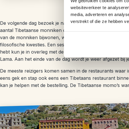
We gebruiken cookies om cont
websiteverkeer te analyseren
media, adverteren en analys
verstrekt of die ze hebben v
De volgende dag bezoek je naar het Drepung- en Sera kloo
aantal Tibetaanse monniken opgeleid. Bij het Sera klooste
van de monniken bijwonen, waarbij de monniken hevig met
filosofische kwesties. Een sessie die je nergens anders ter w
hebt kun je in overleg met de gids nog naar het Norbulinka-
Lama. Aan het einde van de dag wordt je weer afgezet bij je
De meeste reizigers komen samen in de restaurants waar i
eens gek en stap ook eens een Tibetaans restaurant binnen
kan je helpen met de bestelling. De Tibetaanse momo’s war