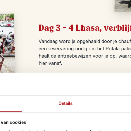
Dag 3 – 4 Lhasa, verbli
Vandaag word je opgehaald door je chauffeur
een reservering nodig om het Potala palei
haalt de entreebewijzen voor je op, waar
hier vanaf.
We proberen te regelen dat je ’s morgens 
je altijd nog de entree van ca. € 15,-. He
stad. Het was de verblijfplaats van de gees
ballingschap in India leeft – door de anne
Details
– is het enorme complex open voor toeris
indruk. Je bent zo’n twee uur onderweg o
breng je nog een bezoek aan de Jokhang
 van cookies