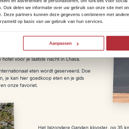
ent en advertenties te personaliseren, om functies voor social
. Ook delen we informatie over uw gebruik van onze site met on
e. Deze partners kunnen deze gegevens combineren met andere i
erzameld op basis van uw gebruik van hun services.
ster. In deze kloosters wordt een groot
r kun je de zogenaamde ‘debating session’
 elkaar debatteren over ingewikkelde
Aanpassen
ereld ziet. Als je nog tijd en puf over
paleis – het zomerverblijf van de Dalai
 hotel voor je laatste nacht in Lhasa.
nternationaal eten wordt geserveerd. Doe
, je kan hier goedkoop eten en je gids
en onze favoriet.
Het bijzondere Ganden klooster, op 35 km