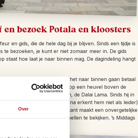
jf en bezoek Potala en kloosters
 en gids, die de hele dag bij je blijven. Sinds een tijdje is
s te bezoeken, je kunt er niet zomaar meer in. De gids
op staat hoe laat je naar binnen mag. De dagindeling hangt
het Potala paleis bezoekt. Bij het naar binnen gaan betaal
t Potala stamt uit 1600 en staat op een heuvel boven de
telijke leider van de Tibetanen, de Dalai Lama. Sinds hij in
xatie van Tibet aan China (China erkent hem niet als leider)
Over
ten. Het uitzicht aan de voorkant maakt een onvergetelijke
m de kamers, tempels en kapellen te bekijken. ’s Middags
 tempel en de Barkhor-markt.