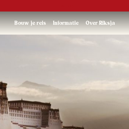
Trustpilot
Bouw je reis
Informatie
Over Riksja