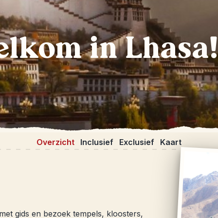
elkom in Lhasa
Overzicht
Inclusief
Exclusief
Kaart
et gids en bezoek tempels, kloosters,