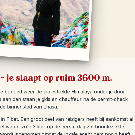
– je slaapt op ruim 3600 m.
 je bij goed weer de uitgestrekte Himalaya onder je door
 aan dan staan je gids en chauffeur na de permit-check
oude binnenstad van Lhasa.
n Tibet. Een groot deel van reizigers heeft bij aankomst al
el water, zo’n 3 liter op de eerste dag zal hoogteziekte
 wordt ingenomen omdat de lokale agent hem nodig heeft