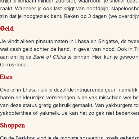
krijgt je lichaam minder zuurstof, waardoor je sneller gaa
raakt. Wanneer je ook last krijgt van hoofdpijn, slapelooshe
zijn dat je hoogteziek bent. Reken op 3 dagen (we overdri
Geld
Je vindt alleen pinautomaten in Lhasa en Shigatse, de twee
wat cash geld achter de hand, in geval van nood. Ook in Ti
aan om bij de
Bank of China
te pinnen. Hier kun je gewoon
Cirrus-logo.
Eten
Overal in Lhasa ruik je dezelfde intrigerende geur, namelijk
haren en kleurrijke versieringen is de yak misschien wel h
van deze status gretig gebruik gemaakt. Van yakburgers t
yakboterthee of yakmelk. Je kan het zo gek niet bedenken 
Shoppen
Op de Barkhor vind je de mooiste souvenirs, zoals gebeds