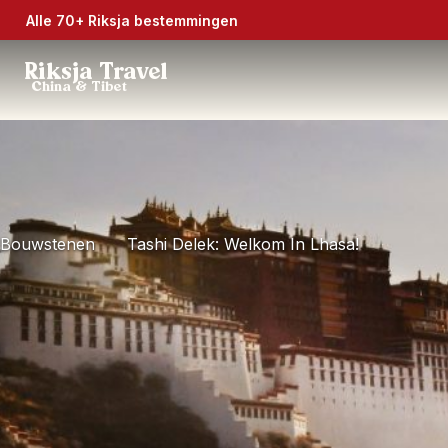
Alle 70+ Riksja bestemmingen
Riksja Travel
China & Tibet
Bouwstenen
Tashi Delek: Welkom In Lhasa!