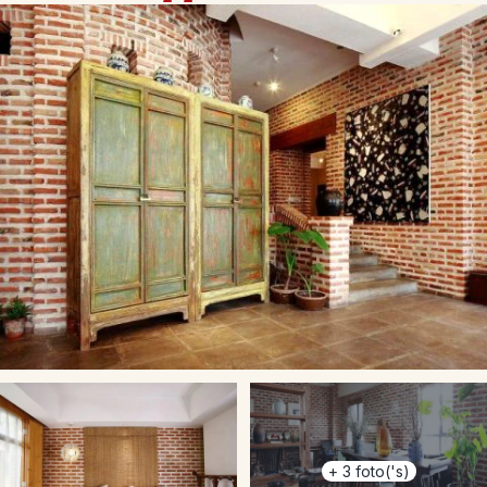
+
3
foto('s)