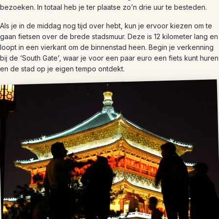
bezoeken. In totaal heb je ter plaatse zo’n drie uur te besteden.
Als je in de middag nog tijd over hebt, kun je ervoor kiezen om te
gaan fietsen over de brede stadsmuur. Deze is 12 kilometer lang en
loopt in een vierkant om de binnenstad heen. Begin je verkenning
bij de ‘South Gate’, waar je voor een paar euro een fiets kunt huren
en de stad op je eigen tempo ontdekt.