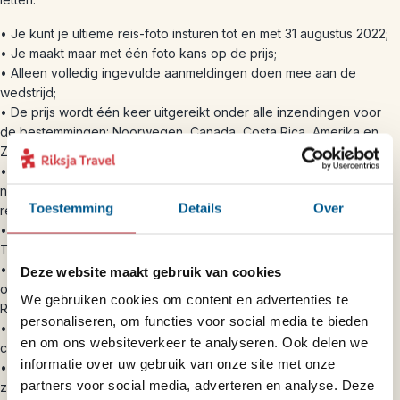
• Je kunt je ultieme reis-foto insturen tot en met 31 augustus 2022;
• Je maakt maar met één foto kans op de prijs;
• Alleen volledig ingevulde aanmeldingen doen mee aan de
wedstrijd;
• De prijs wordt één keer uitgereikt onder alle inzendingen voor
de bestemmingen: Noorwegen, Canada, Costa Rica, Amerika en
Zuid-Afrika;
• Je hoeft geen klant te zijn van Riksja Travel om deel te kunnen
nemen aan de actie. (Ben je wel op zoek naar een nieuwe
Toestemming
Details
Over
reisbestemming? Kijk dan eens naar ons aanbod.);
• Door het insturen van jouw foto ga je ermee akkoord dat Riksja
Travel deze foto ook kan gebruiken;
• Door mee te doen aan de actie, ga je akkoord met het
Deze website maakt gebruik van cookies
ontvangen van de nieuwsbrief en andere relevante mailings van
We gebruiken cookies om content en advertenties te
Riksja Travel;
personaliseren, om functies voor social media te bieden
• Persoonlijke gegevens worden enkel gebruikt voor
en om ons websiteverkeer te analyseren. Ook delen we
correspondentie over de wedstrijd en relevante mailings;
informatie over uw gebruik van onze site met onze
• Werknemers van Riksja Travel, evenals hun naaste familieleden,
partners voor social media, adverteren en analyse. Deze
zijn uitgesloten van deelname. Je mag natuurlijk wel meedoen,