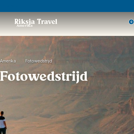
Trustpilot
Riksja Travel
0
Amerika
Amerika
Fotowedstrijd
Fotowedstrijd