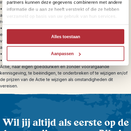
partners kunnen deze gegevens combineren met andere
maar we laten je niet winnen;
• Deze voorwaarden kunnen te allen tijde door Riksja Travel
informatie die u aan ze heeft verstrekt of die ze hebben
aangepast worden. Wij adviseren daarom de voorwaarden
verzameld op basis van uw gebruik van hun services.
regelmatig te bekijken.
• Op deze voorwaarden is Nederlands recht van toepassing. Alle
eventuele geschillen die hieruit voortvloeien of anderszins
Alles toestaan
verband houden met de Actie of de website worden voorgelegd
aan de daartoe bevoegde rechter in Rotterdam.
Aanpassen
• De jury is niet omkoopbaar, zelfs niet met slagroomtaart.
• In geval van overmacht behoudt Riksja Travel het recht om de
Actie, naar eigen goeddunken en zonder voorafgaande
kennisgeving, te beëindigen, te onderbreken of te wijzigen en/of
de prijzen van de Actie te wijzigen als omstandigheden dit
vereisen.
Wil jij altijd als eerste op de