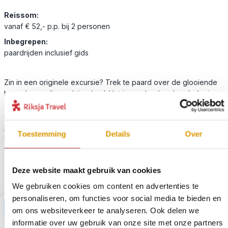
Reissom:
vanaf € 52,- p.p. bij 2 personen
Inbegrepen:
paardrijden inclusief gids
Zin in een originele excursie? Trek te paard over de glooiende
heuvels van dit prachtige land. Het is een heel andere beleving
om klein wild te spotten te paard. Daarnaast is het wild ook
makkelijker benaderbaar te paard. Met een gids voorop hobbel
je over rode zandpaden, door het dorre grasland en over smalle
Toestemming
Details
Over
beekjes. Hij vertelt je alles over de cultuur van de Swazi en spot
wild dat je zelf al snel over het hoofd zou zien. De tocht is
geschikt voor beginnende en ervaren ruiters.
Deze website maakt gebruik van cookies
We gebruiken cookies om content en advertenties te
personaliseren, om functies voor social media te bieden en
om ons websiteverkeer te analyseren. Ook delen we
informatie over uw gebruik van onze site met onze partners