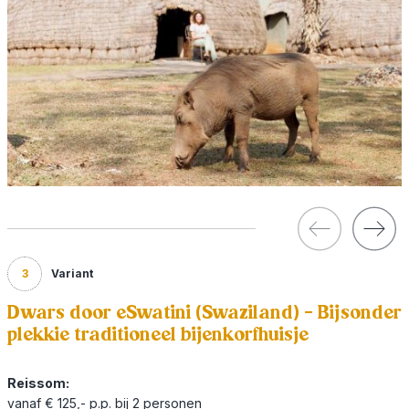
3
Variant
Dwars door eSwatini (Swaziland) - Bijsonder
plekkie traditioneel bijenkorfhuisje
Reissom:
vanaf € 125,- p.p. bij 2 personen