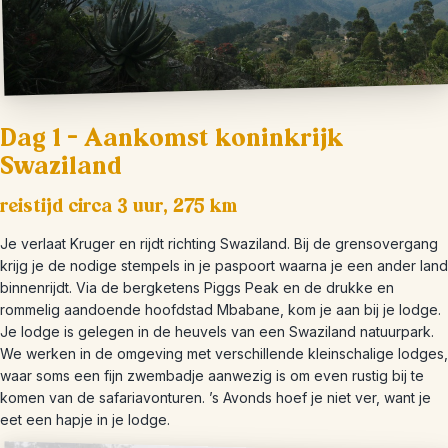
Dag 1 – Aankomst koninkrijk
Swaziland
reistijd circa 3 uur, 275 km
Je verlaat Kruger en rijdt richting Swaziland. Bij de grensovergang
krijg je de nodige stempels in je paspoort waarna je een ander land
binnenrijdt. Via de bergketens Piggs Peak en de drukke en
rommelig aandoende hoofdstad Mbabane, kom je aan bij je lodge.
Je lodge is gelegen in de heuvels van een Swaziland natuurpark.
We werken in de omgeving met verschillende kleinschalige lodges,
waar soms een fijn zwembadje aanwezig is om even rustig bij te
komen van de safariavonturen. ’s Avonds hoef je niet ver, want je
eet een hapje in je lodge.