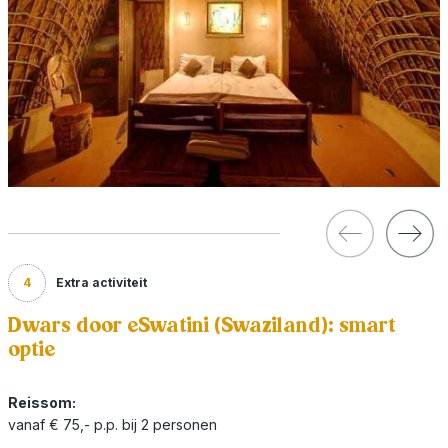
4
Extra activiteit
Dwars door eSwatini (Swaziland): smart
optie
Reissom:
vanaf € 75,- p.p. bij 2 personen