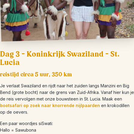
Dag 3 – Koninkrijk Swaziland – St.
Lucia
reistijd circa 5 uur, 350 km
Je verlaat Swaziland en rijdt naar het zuiden langs Manzini en Big
Bend (grote bocht) naar de grens van Zuid-Afrika. Vanaf hier kun je
de reis vervolgen met onze bouwsteen in St. Lucia. Maak een
bootsafari op zoek naar knorrende nijlpaarden
en krokodillen
op de oevers.
Een paar woordjes siSwati:
Hallo = Sawubona