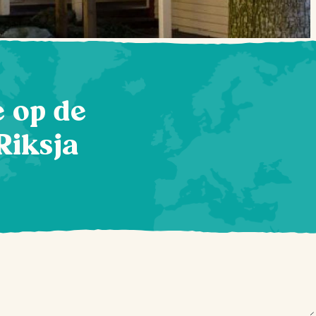
te op de
Riksja