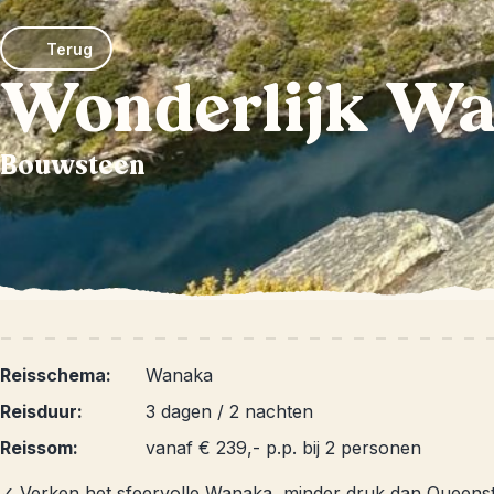
Terug
Wonderlijk W
Bouwsteen
Reisschema:
Wanaka
Reisduur:
3 dagen / 2 nachten
Reissom:
vanaf € 239,- p.p. bij 2 personen
✓ Verken het sfeervolle Wanaka, minder druk dan Queen