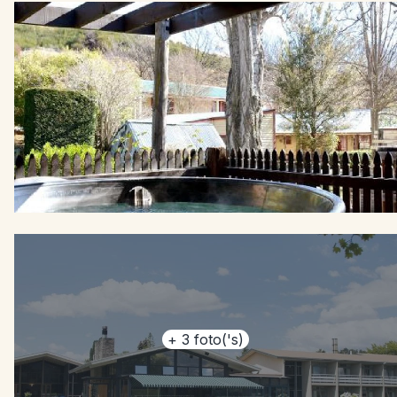
+
3
foto('s)