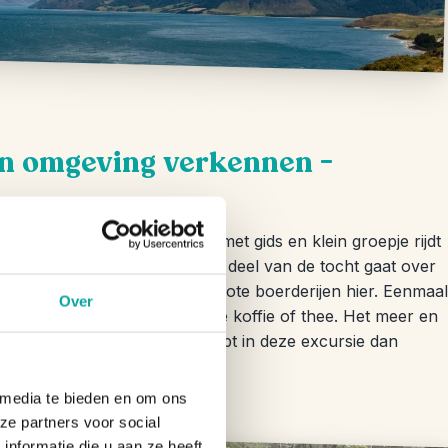
n omgeving verkennen –
er 4×4 auto gedaan. Samen met gids en klein groepje rijdt
ls rondom Lake Wanaka. Een deel van de tocht gaat over
en kijkje in de keuken van de grote boerderijen hier. Eenmaal
Over
onder het genot van een kopje koffie of thee. Het meer en
kunt kijken. Als je interesse hebt in deze excursie dan
 media te bieden en om ons
ze partners voor social
nformatie die u aan ze heeft