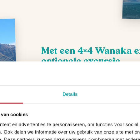
Met een 4×4 Wanaka e
optionele excursie
Zelf hebben wij in Wanaka een excursie p
je langzaam omhoog door de ruige heuve
privé ‘farmland’ dus je krijgt een direct e
Details
aangekomen op de top kijk je je ogen uit 
de heuvels strekken zich uit zover als je 
horen we het graag.
 van cookies
ent en advertenties te personaliseren, om functies voor social
. Ook delen we informatie over uw gebruik van onze site met on
e. Deze partners kunnen deze gegevens combineren met andere i