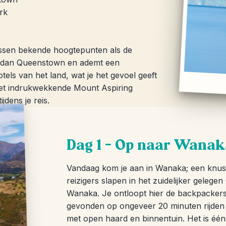
rk
ssen bekende hoogtepunten als de
ger dan Queenstown en ademt een
tels van het land, wat je het gevoel geeft
 het indrukwekkende Mount Aspiring
dens je reis.
Dag 1 – Op naar Wanak
Vandaag kom je aan in Wanaka; een knusse
reizigers slapen in het zuidelijker gelege
Wanaka. Je ontloopt hier de backpackers
gevonden op ongeveer 20 minuten rijden 
met open haard en binnentuin. Het is éé