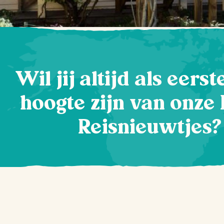
Wil jij altijd als eers
hoogte zijn van onze 
Reisnieuwtjes?