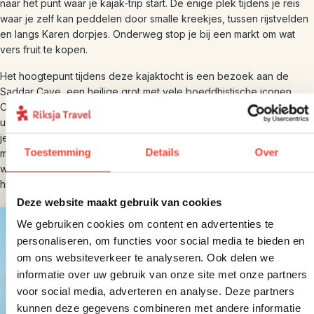
naar het punt waar je kajak-trip start. De enige plek tijdens je reis
waar je zelf kan peddelen door smalle kreekjes, tussen rijstvelden
en langs Karen dorpjes. Onderweg stop je bij een markt om wat
vers fruit te kopen.
Het hoogtepunt tijdens deze kajaktocht is een bezoek aan de
Saddar Cave, een heilige grot met vele boeddhistische iconen.
Onderweg stop je voor een lunch en je bent ongeveer drie tot vier
uur aan het kajakken. Een lokale meneer van de Karen stam neemt
je mee en wijst je de weg. Veel Engels zal hij niet spreken, maar
Toestemming
Details
Over
met een grote glimlach kom je een heel eind. Je kan een beetje nat
worden dus houd hier rekening mee voor je kleding. Je wordt
hierna weer afgezet in Hpa An voor nog een overnachting.
Deze website maakt gebruik van cookies
We gebruiken cookies om content en advertenties te
personaliseren, om functies voor social media te bieden en
om ons websiteverkeer te analyseren. Ook delen we
informatie over uw gebruik van onze site met onze partners
voor social media, adverteren en analyse. Deze partners
kunnen deze gegevens combineren met andere informatie