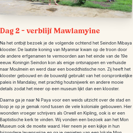
Dag 2 – verblijf Mawlamyine
Na het ontbijt bezoek je de volgende ochtend het Seindon Mibaya
klooster. De laatste koning van Myanmar kwam op de troon door
de andere erfgenamen te vermoorden aan het einde van de 19e
eeuw. Koningin Seindon kon als enige ontsnappen en verhuisde
naar Moulmein en werd daar een boeddhistische non. Zij heeft het
klooster gebouwd en de bouwstijl gebruikt van het oorspronkelijke
paleis in Mandalay, met prachtig houtsnijwerk en andere mooie
details zodat het meer op een museum lijkt dan een klooster.
Daarna ga je naar Ni Paya voor een weids uitzicht over de stad en
loop je op je gemak rond tussen de vele koloniale gebouwen. Hier
woonden vroeger schrijvers als Orwell en Kipling, ook is er een
Baptistische kerk te vinden. Wij vonden een bezoek aan het Mon
Museum ook de moeite waard. Hier neem je een kijkje in hun
bijzondere levenswijze en ga je genieten van een lokale Mon