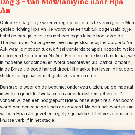
Dag 3 – van Mawlamyine naar Hpa
An
Ook deze dag sta je weer vroeg op om je reis te vervolgen in Mon
gebied richting Hpa An. Je wordt met een tuk tuk opgehaald bij je
hotel en dan ga je cruisen met een eigen lokale boot over de
Thanlwin rivier. Na ongeveer een uurtje stop je bij het dorpje U Na
Auk waar je met een tuk tuk fraai versierde tempels bezoekt, welke
gedoneerd zijn door mr Na Auk. Een beroemde Mon handelaar, wie
in moderne schoolboeken wordt beschreven als ‘patriot’ omdat hij
in de Britse tijd goed handel dreef. Hij maakte het leven in het dorp
stukken aangenamer met gratis vervoer en eten.
Dan stap je weer op de boot met onderweg uitzicht op de meestal
in wolken gehulde Zwekabin en ander kalksteen gebergte. Dit
vonden wij zelf een hoogtepunt tijdens onze eigen reis. Aan boord
wordt een eenvoudige lunch geserveerd. Na de lunch word je aan
wal van Hpan An gezet en regel je gemakkelijk het vervoer naar je
knusse verblijf in het stadje.