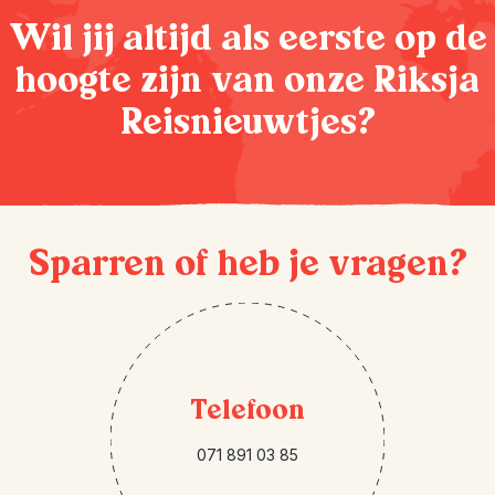
Wil jij altijd als eerste op de
hoogte zijn van onze Riksja
Reisnieuwtjes?
Sparren of heb je vragen?
Telefoon
071 891 03 85