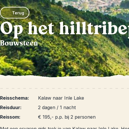
Terug
Op het hilltrib
Bouwsteen
Reisschema:
Kalaw naar Inle Lake
Reisduur:
2 dagen / 1 nacht
Reissom:
€ 195,- p.p. bij 2 personen
Met een ervaren gids trek je van Kalaw naar Inle Lake. Hop 