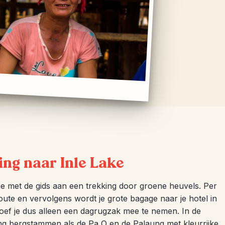
ing naar Inle Lake
je met de gids aan een trekking door groene heuvels. Per
route en vervolgens wordt je grote bagage naar je hotel in
f je dus alleen een dagrugzak mee te nemen. In de
 bergstammen als de Pa O en de Palaung met kleurrijke