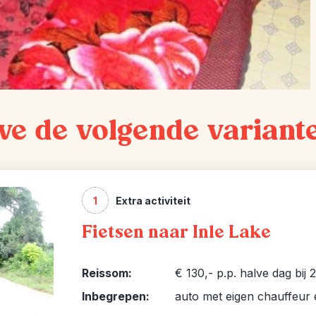
we de volgende variant
1
Extra activiteit
Fietsen naar Inle Lake
Reissom:
€ 130,- p.p. halve dag bij
Inbegrepen:
auto met eigen chauffeur e