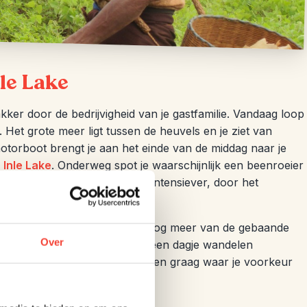
nle Lake
ker door de bedrijvigheid van je gastfamilie. Vandaag loop
. Het grote meer ligt tussen de heuvels en je ziet van
motorboot brengt je aan het einde van de middag naar je
n
Inle Lake
. Onderweg spot je waarschijnlijk een beenroeier
g is in de zomermaanden wat intensiever, door het
libberig zijn.
kking te regelen. Dan wandel nog meer van de gebaande
Over
. Ook kunnen we vanuit Kalaw een dagje wandelen
 een lokale trein reist! We horen graag waar je voorkeur