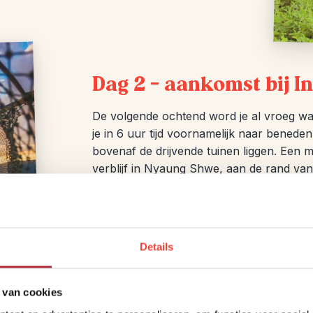
Dag 2 – aankomst bij I
De volgende ochtend word je al vroeg wak
je in 6 uur tijd voornamelijk naar beneden
bovenaf de drijvende tuinen liggen. Een 
verblijf in Nyaung Shwe, aan de rand va
op één van de vele bootjes. Deze trekkin
regenseizoen kunnen de paden soms wat g
Het is ook mogelijk om een 3-daagse tre
Details
paden en slaap je bij een andere familie
organiseren waarbij je ook een stukje met
naar uitgaat.
 van cookies