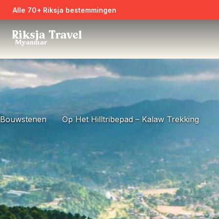
Alle 70+ Riksja bestemmingen
Riksja Travel
Myanmar
Bouwstenen
Op Het Hilltribepad – Kalaw Trekking