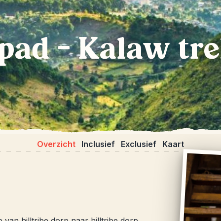
epad – Kalaw tr
Overzicht
Inclusief
Exclusief
Kaart
van hilltribe dorp naar hilltribe dorp