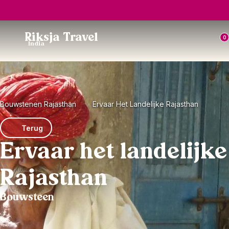
Trustpilot
Riksja Travel
0
India
Bouwstenen Rajasthan
Ervaar Het Landelijke Rajasthan
Terug
Ervaar het landelijke
Rajasthan
Bouwsteen