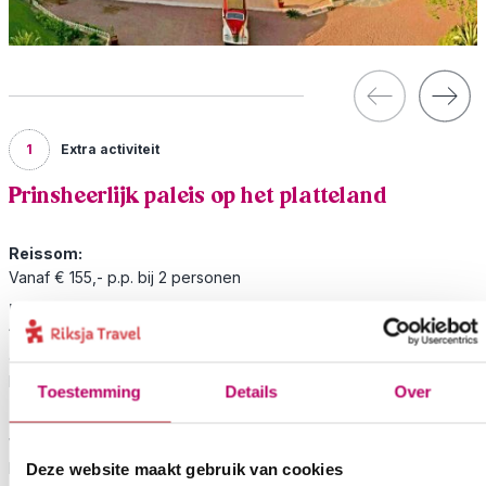
1
Extra activiteit
Prinsheerlijk paleis op het platteland
Reissom:
Vanaf € 155,- p.p. bij 2 personen
Inbegrepen:
1 nacht in een paleis in Deogarh mit ontbijt, transport,
ontdekkingstour per lokale stoomtrein door bos- en
heuvellandschap
Toestemming
Details
Over
Waan je voor één nachten prins of prinses en slaap in dit mooie
Maharadja paleis. Je verruilt de drukke steden voor even met
Deze website maakt gebruik van cookies