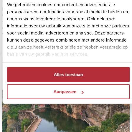
een verblijf op het platteland. Verken de omgeving te voet en
We gebruiken cookies om content en advertenties te
per trein uit de jaren ’30. Onderweg zie je dromerige dorpjes
personaliseren, om functies voor social media te bieden en
met ossenkarren en kamelen. Tijd om te ontspannen. Neem een
om ons websiteverkeer te analyseren. Ook delen we
duik in het zwembad, drink een drankje op de binnenplaats of
informatie over uw gebruik van onze site met onze partners
neem een massage. Het is niet goedkoop maar het is wel waard
voor social media, adverteren en analyse. Deze partners
voor een bijzondere overnachting in een echt paleis.
kunnen deze gegevens combineren met andere informatie
die u aan ze heeft verstrekt of die ze hebben verzameld op
basis van uw gebruik van hun services.
Alles toestaan
Aanpassen