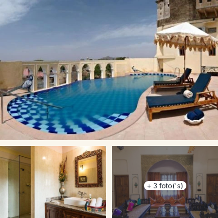
+
3
foto('s)