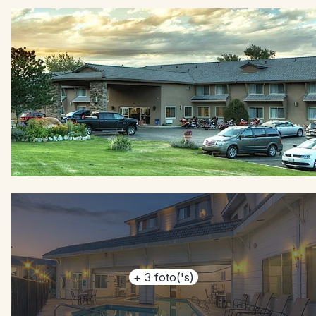
+
3
foto('s)