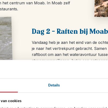
en het centrum van Moab. In Moab zelf
staurants.
Dag 2 – Raften bij Moab
Vandaag heb je aan het eind van de ochte
je naar het vertrekpunt gebracht. Samen m
raftboot om aan het wateravontuur tusse
stroomversnellingen, het is een ontspann
BBQ-lunch waar je je eigen hamburger ku
huisgemaakte chocolate chip cookie ook 
op de BBQ.
Details
De rivier is op dit gedeelte niet heel wild
peddelen. Wel kom je hier en daar in een
worden. Vooral in de zomermaanden een
 van cookies