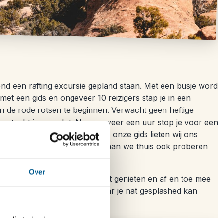
nd een rafting excursie gepland staan. Met een busje word
et een gids en ongeveer 10 reizigers stap je in een
n de rode rotsen te beginnen. Verwacht geen heftige
en tocht in een vlot. Na ongeveer een uur stop je voor een
nt bouwen. Op aanraden van onze gids lieten wij ons
even op de grill leggen. Dat gaan we thuis ook proberen
Over
 en je kunt rustig van het uitzicht genieten en af en toe mee
 stroomversnelling terecht waar je nat gesplashed kan
 welkome afkoeling.