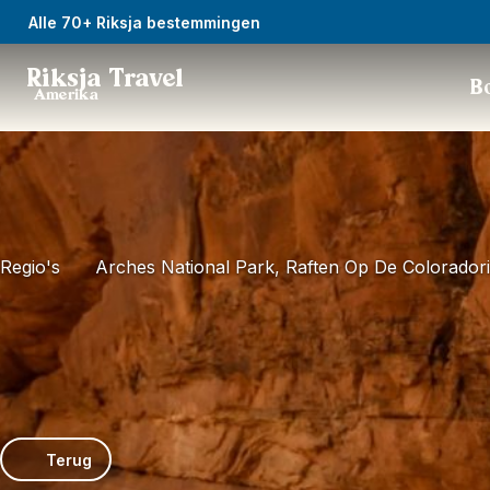
Alle 70+ Riksja bestemmingen
Riksja Travel
Bo
Amerika
Regio's
Arches National Park, Raften Op De Coloradori
Terug