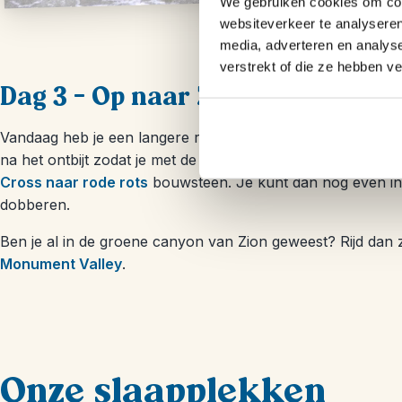
We gebruiken cookies om cont
websiteverkeer te analyseren
media, adverteren en analys
verstrekt of die ze hebben v
Dag 3 – Op naar Zion!
Vandaag heb je een langere rit voor de boeg naar Zion Nat
na het ontbijt zodat je met de tussenstops meegerekend op
Cross naar rode rots
bouwsteen. Je kunt dan nog even in
dobberen.
Ben je al in de groene canyon van Zion geweest? Rijd dan
Monument Valley
.
Onze slaapplekken