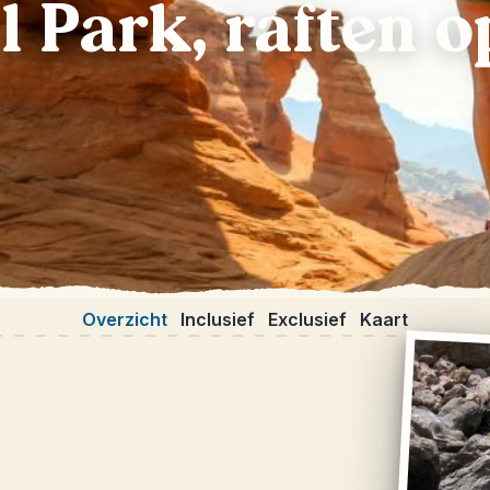
 Park, raften o
Overzicht
Inclusief
Exclusief
Kaart