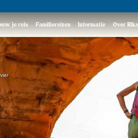
Trustpilot
uw je reis
Familiereizen
Informatie
Over Rik
vier