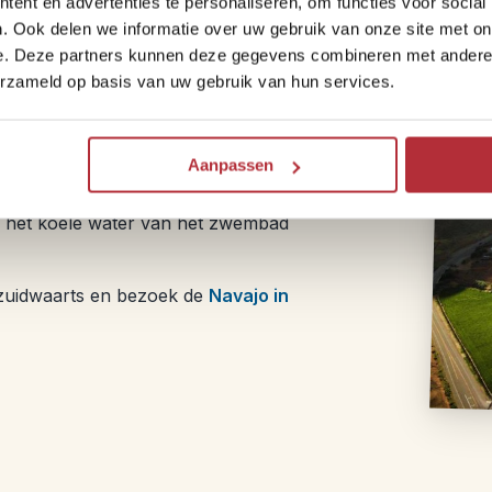
ent en advertenties te personaliseren, om functies voor social
. Ook delen we informatie over uw gebruik van onze site met on
e. Deze partners kunnen deze gegevens combineren met andere i
erzameld op basis van uw gebruik van hun services.
Aanpassen
ional Park van ongeveer 6 uur. Vertrek
 tijd aankomt bij je accommodatie van de
 het koele water van het zwembad
 zuidwaarts en bezoek de
Navajo in