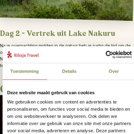
Dag 2 – Vertrek uit Lake Nakuru
Na je overnachting midden in de natuur heb je rustig de tijd om de
omgeving in je op te nemen. Na het ontbijt vertrek je weer uit Lake
Nakuru en reis je verder naar Lake Naivasha, de Masai Mara of
terug naar Nairobi.
Toestemming
Details
Over
Onze slaapplekken
Deze website maakt gebruik van cookies
We gebruiken cookies om content en advertenties te
personaliseren, om functies voor social media te bieden en
om ons websiteverkeer te analyseren. Ook delen we
informatie over uw gebruik van onze site met onze partners
voor social media, adverteren en analyse. Deze partners