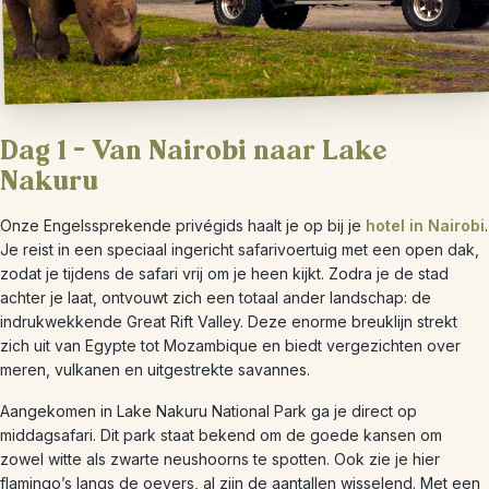
Dag 1 – Van Nairobi naar Lake
Nakuru
Onze Engelssprekende privégids haalt je op bij je
hotel in Nairobi
.
Je reist in een speciaal ingericht safari­voertuig met een open dak,
zodat je tijdens de safari vrij om je heen kijkt. Zodra je de stad
achter je laat, ontvouwt zich een totaal ander landschap: de
indrukwekkende Great Rift Valley. Deze enorme breuklijn strekt
zich uit van Egypte tot Mozambique en biedt vergezichten over
meren, vulkanen en uitgestrekte savannes.
Aangekomen in Lake Nakuru National Park ga je direct op
middagsafari. Dit park staat bekend om de goede kansen om
zowel witte als zwarte neushoorns te spotten. Ook zie je hier
flamingo’s langs de oevers, al zijn de aantallen wisselend. Met een