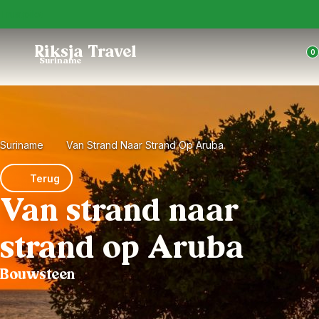
Trustpilot
Riksja Travel
0
Suriname
Suriname
Van Strand Naar Strand Op Aruba
Terug
Van strand naar
strand op Aruba
Bouwsteen