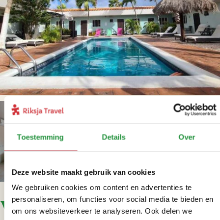
Toestemming
Details
Over
+
5
foto('s)
Deze website maakt gebruik van cookies
We gebruiken cookies om content en advertenties te
personaliseren, om functies voor social media te bieden en
Voor deze reis bieden we de
om ons websiteverkeer te analyseren. Ook delen we