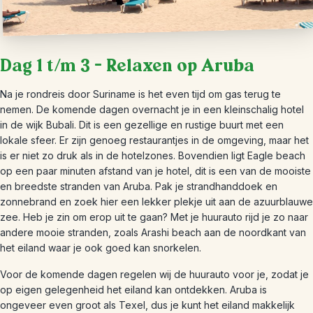
Dag 1 t/m 3 – Relaxen op Aruba
Na je rondreis door Suriname is het even tijd om gas terug te
nemen. De komende dagen overnacht je in een kleinschalig hotel
in de wijk Bubali. Dit is een gezellige en rustige buurt met een
lokale sfeer. Er zijn genoeg restaurantjes in de omgeving, maar het
is er niet zo druk als in de hotelzones. Bovendien ligt Eagle beach
op een paar minuten afstand van je hotel, dit is een van de mooiste
en breedste stranden van Aruba. Pak je strandhanddoek en
zonnebrand en zoek hier een lekker plekje uit aan de azuurblauwe
zee. Heb je zin om erop uit te gaan? Met je huurauto rijd je zo naar
andere mooie stranden, zoals Arashi beach aan de noordkant van
het eiland waar je ook goed kan snorkelen.
Voor de komende dagen regelen wij de huurauto voor je, zodat je
op eigen gelegenheid het eiland kan ontdekken. Aruba is
ongeveer even groot als Texel, dus je kunt het eiland makkelijk