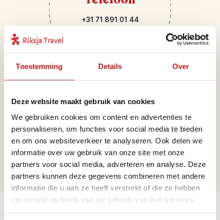
+31 71 891 01 44
Toestemming
Details
Over
Deze website maakt gebruik van cookies
We gebruiken cookies om content en advertenties te
Mail
personaliseren, om functies voor social media te bieden
en om ons websiteverkeer te analyseren. Ook delen we
portugal@riksjatravel.nl
informatie over uw gebruik van onze site met onze
partners voor social media, adverteren en analyse. Deze
partners kunnen deze gegevens combineren met andere
informatie die u aan ze heeft verstrekt of die ze hebben
Bekijk de werelddelen
verzameld op basis van uw gebruik van hun services.