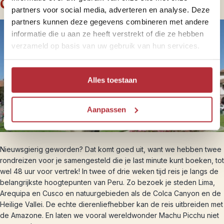
Ga deze zomer nog op reis!
partners voor social media, adverteren en analyse. Deze
partners kunnen deze gegevens combineren met andere
informatie die u aan ze heeft verstrekt of die ze hebben
verzameld op basis van uw gebruik van hun services.
Alles toestaan
Aanpassen
Nieuwsgierig geworden? Dat komt goed uit, want we hebben twee
rondreizen voor je samengesteld die je last minute kunt boeken, tot
wel 48 uur voor vertrek! In twee of drie weken tijd reis je langs de
belangrijkste hoogtepunten van Peru. Zo bezoek je steden Lima,
Arequipa en Cusco en natuurgebieden als de Colca Canyon en de
Heilige Vallei. De echte dierenliefhebber kan de reis uitbreiden met
de Amazone. En laten we vooral wereldwonder Machu Picchu niet