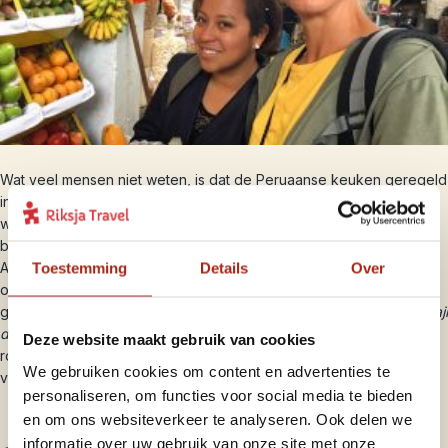
Wat veel mensen niet weten, is dat de Peruaanse keuken geregeld
in de prijzen valt. Sterker nog: twee van de beste restaurant ter
wereld zijn gevestigd in Lima. De Peruaanse cuisine wordt
beschouwd als de lekkerste en meest gevarieerde van Zuid-
Amerika. Dit komt onder andere door de vele invloeden vanuit
Toestemming
Details
Over
onder andere Spanje, Azië en de indianen. Een van de bekendste
gerechten is
ceviche
, rauwe vis gemarineerd in limoen. Maar ook
aji
de gallina –
een kipstoofpot – en
lomo saltado
– een
Deze website maakt gebruik van cookies
roerbakgerecht van rund, tomaten, ui en pepers – zijn niet te
We gebruiken cookies om content en advertenties te
versmaden.
personaliseren, om functies voor social media te bieden
en om ons websiteverkeer te analyseren. Ook delen we
informatie over uw gebruik van onze site met onze